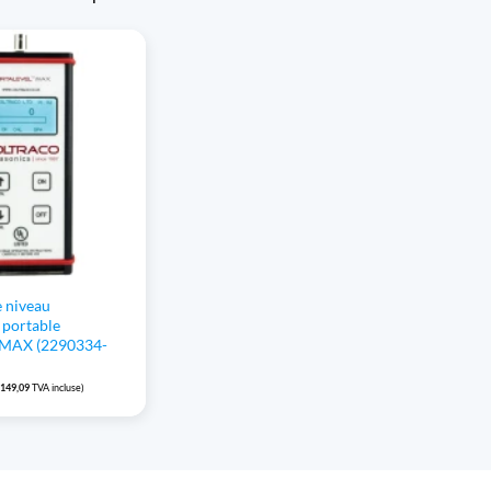
e niveau
 portable
 MAX (2290334-
.149,09
TVA incluse)