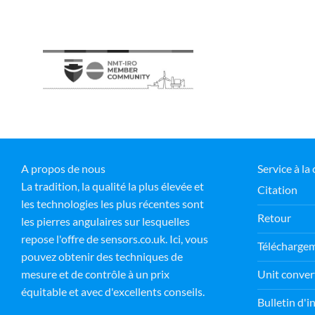
A propos de nous
Service à la 
La tradition, la qualité la plus élevée et
Citation
les technologies les plus récentes sont
Retour
les pierres angulaires sur lesquelles
repose l'offre de sensors.co.uk. Ici, vous
Télécharge
pouvez obtenir des techniques de
Unit conver
mesure et de contrôle à un prix
équitable et avec d'excellents conseils.
Bulletin d'