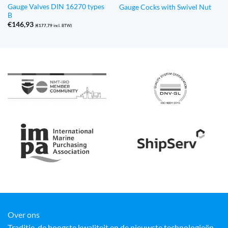
Gauge Valves DIN 16270 types
Gauge Cocks with Swivel Nut
B
€
146,93
(
€
177,79
incl. BTW)
Over ons
Traditie, de hoogste kwaliteit en de nieuwste technologieën