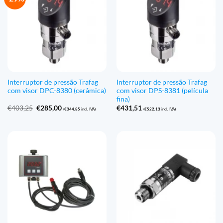
Interruptor de pressão Trafag
Interruptor de pressão Trafag
com visor DPC-8380 (cerâmica)
com visor DPS-8381 (película
fina)
O
O
€
403,25
€
285,00
€
431,51
(
€
344,85
incl. IVA)
(
€
522,13
incl. IVA)
preço
preço
original
atual
era:
é:
€403,25.
€285,00.