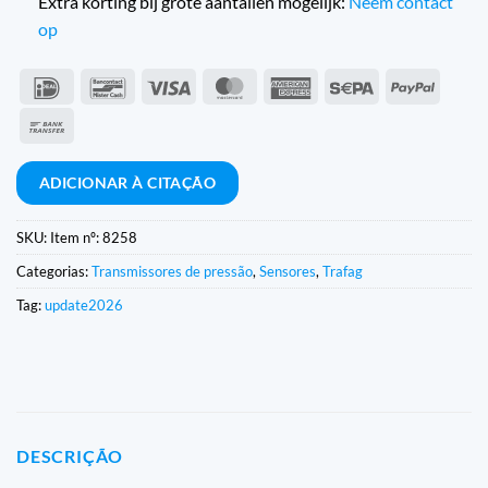
Extra korting bij grote aantallen mogelijk:
Neem contact
op
IDeal
Contacto
Visto
MasterCard
American
Sepa
PayPal
com
Express
Transferência
o
bancária
banco
ADICIONAR À CITAÇÃO
SKU:
Item nº: 8258
Categorias:
Transmissores de pressão
,
Sensores
,
Trafag
Tag:
update2026
DESCRIÇÃO