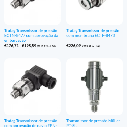
Trafag Transmissor de pressão
Trafag Transmissor de pressão
ECTN-8477 com aprovação da
com membrana ECTF-8473
embarcação
Gama
€
176,71
-
€
195,59
€
226,09
(
€
213,82
incl. IVA)
(
€
273,57
incl. IVA)
de
preços:
€176,71
a
€195,59
Trafag Transmissor de pressão
Transmissor de pressão Müller
com aprovação de navio EPN-
PT-SIL