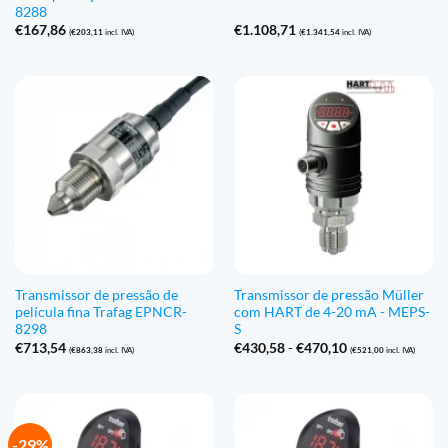
8288
€
167,86
€
1.108,71
(
€
203,11
incl. IVA)
(
€
1.341,54
incl. IVA)
Transmissor de pressão de
Transmissor de pressão Müller
película fina Trafag EPNCR-
com HART de 4-20 mA - MEPS-
8298
S
Gama
€
713,54
€
430,58
-
€
470,10
(
€
863,38
incl. IVA)
(
€
521,00
incl. IVA)
de
preços:
€430,58
a
€470,10
-29%