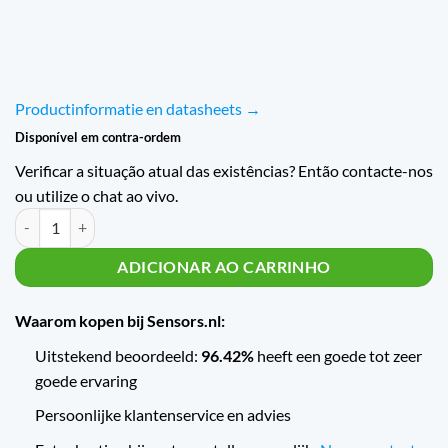
Productinformatie en datasheets →
Disponível em contra-ordem
Verificar a situação atual das existências? Então contacte-nos
ou utilize o chat ao vivo.
Trafag Railway druktransmitter NAR-8258 met 4-20 mA of PNP uitga
ADICIONAR AO CARRINHO
Waarom kopen bij Sensors.nl:
Uitstekend beoordeeld:
96.42%
heeft een goede tot zeer
goede ervaring
Persoonlijke klantenservice en advies