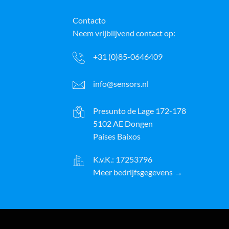
Contacto
Neem vrijblijvend contact op:
+31 (0)85-0646409
info@sensors.nl
Presunto de Lage 172-178
5102 AE Dongen
Países Baixos
K.v.K.: 17253796
Meer bedrijfsgegevens →
ayPal