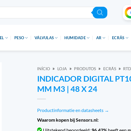
EL
PESO
VÁLVULAS
HUMIDADE
AR
ECRÃS
»
»
»
»
INÍCIO
LOJA
PRODUTOS
ECRÃS
RTD
INDICADOR DIGITAL PT1
MM M3 | 48 X 24
Productinformatie en datasheets →
Waarom kopen bij Sensors.nl:
Uitstekend beoordeeld:
96.42%
heeft een g