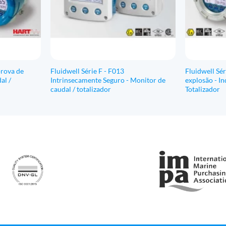
prova de
Fluidwell Série F - F013
Fluidwell Sér
al /
Intrinsecamente Seguro - Monitor de
explosão - In
caudal / totalizador
Totalizador