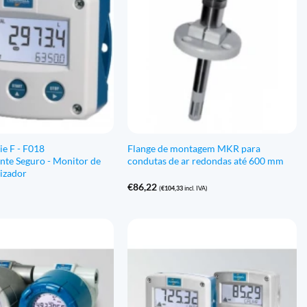
ie F - F018
Flange de montagem MKR para
nte Seguro - Monitor de
condutas de ar redondas até 600 mm
lizador
€
86,22
(
€
104,33
incl. IVA)