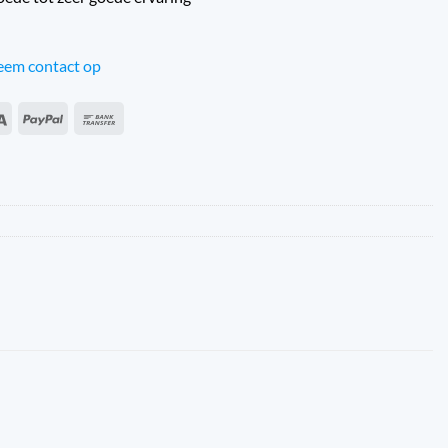
em contact op
an
Sepa
PayPal
Transferência
s
bancária