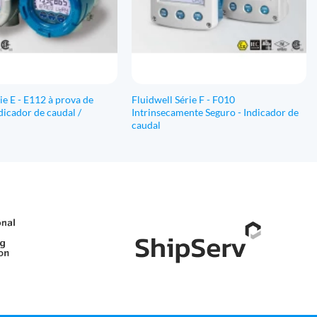
ie E - E112 à prova de
Fluidwell Série F - F010
dicador de caudal /
Intrinsecamente Seguro - Indicador de
caudal