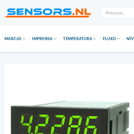
Saltar
Pesquisa
para
de
produtos
o
conteúdo
MARCAS
IMPRENSA
TEMPERATURA
FLUXO
NÍV