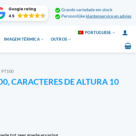
Google rating
Grande variedade em stock
4.5
Persoonlijke
klantenservice en advies
PORTUGUESE
IMAGEM TÉRMICA
OUTROS
 PT100
00, CARACTERES DE ALTURA 10
oede tot zeer goede ervaring