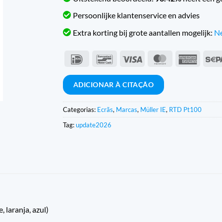
Persoonlijke klantenservice en advies
Extra korting bij grote aantallen mogelijk:
Ne
IDeal
Contacto
Visto
MasterCard
Americ
com
Expres
o
ADICIONAR À CITAÇÃO
banco
Categorias:
Ecrãs
,
Marcas
,
Müller IE
,
RTD Pt100
Tag:
update2026
 laranja, azul)