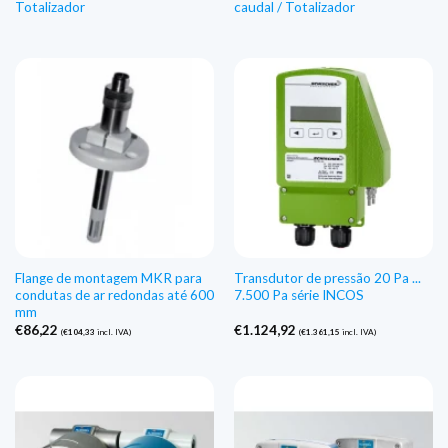
Totalizador
caudal / Totalizador
Flange de montagem MKR para
Transdutor de pressão 20 Pa ...
condutas de ar redondas até 600
7.500 Pa série INCOS
mm
€
86,22
€
1.124,92
(
€
104,33
incl. IVA)
(
€
1.361,15
incl. IVA)