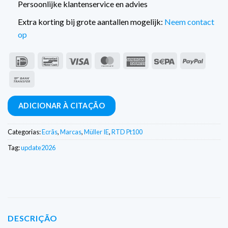
Persoonlijke klantenservice en advies
Extra korting bij grote aantallen mogelijk:
Neem contact
op
IDeal
Contacto
Visto
MasterCard
American
Sepa
PayPal
com
Express
Transferência
o
bancária
banco
ADICIONAR À CITAÇÃO
Categorias:
Ecrãs
,
Marcas
,
Müller IE
,
RTD Pt100
Tag:
update2026
DESCRIÇÃO