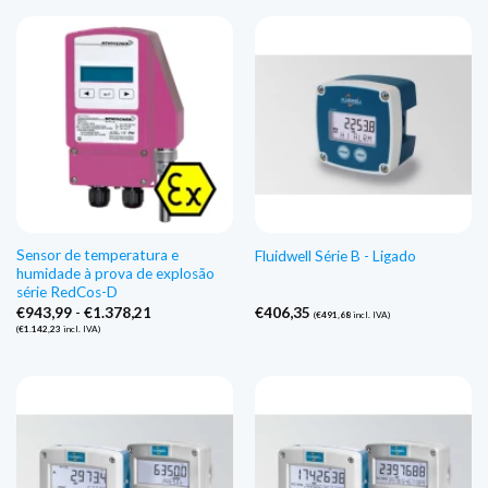
Sensor de temperatura e
Fluidwell Série B - Ligado
humidade à prova de explosão
série RedCos-D
Gama
€
943,99
-
€
1.378,21
€
406,35
(
€
491,68
incl. IVA)
de
(
€
1.142,23
incl. IVA)
preços:
€943,99
a
€1.378,21