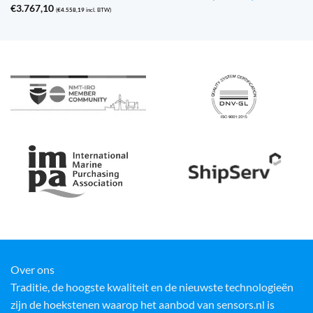
€
3.767,10
(
€
4.558,19
incl. BTW)
Over ons
Traditie, de hoogste kwaliteit en de nieuwste technologieën
zijn de hoekstenen waarop het aanbod van sensors.nl is