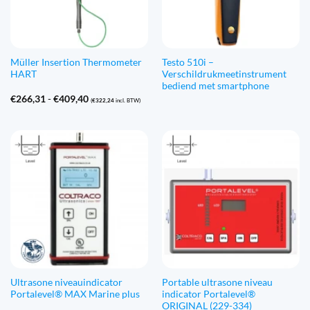
Müller Insertion Thermometer
Testo 510i –
HART
Verschildrukmeetinstrument
bediend met smartphone
Prijsklasse:
€
266,31
-
€
409,40
(
€
322,24
incl. BTW)
€266,31
tot
€409,40
Ultrasone niveauindicator
Portable ultrasone niveau
Portalevel® MAX Marine plus
indicator Portalevel®
ORIGINAL (229-334)