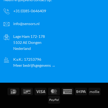
+31 (0)85-0646409
info@sensors.nl
Lage Ham 172-178
5102 AE Dongen
Nederland
K.v.K.: 17253796
Meer bedrijfsgegevens →
IDeal
Bancontact
Visa
MasterCard
American
Sepa
Molli
Express
PayPal