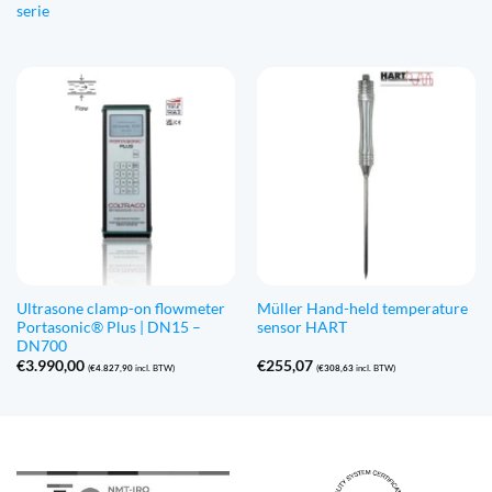
serie
Ultrasone clamp-on flowmeter
Müller Hand-held temperature
Portasonic® Plus | DN15 –
sensor HART
DN700
€
3.990,00
€
255,07
(
€
4.827,90
incl. BTW)
(
€
308,63
incl. BTW)