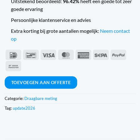
Uitstekend beoordeeld:
96.42%
heeft een goede tot zeer
goede ervaring
Persoonlijke klantenservice en advies
Extra korting bij grote aantallen mogelijk:
Neem contact
op
IDeal
Bancontact
Visa
MasterCard
American
Sepa
PayPal
Express
Overschrijving
TOEVOEGEN AAN OFFERTE
Categorie:
Draagbare meting
Tag:
update2026