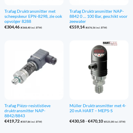
Trafag Druktransmitter met
Trafag Druktransmitter NAP-
scheepskeur EPN-8298, zie ook
8842 0 … 100 Bar, geschikt voor
opvolger 8288
zeewater
€
304,46
€
559,14
(
€
368,40
incl. BTW)
(
€
676,56
incl. BTW)
Trafag Piëzo-resististieve
Müller Druktransmitter met 4-
druktransmitter NAP-
20 mA HART – MEPS-S
8842/8843
Prijsklasse:
€
419,72
€
430,58
-
€
470,10
(
€
507,86
incl. BTW)
(
€
521,00
incl. BTW)
€430,58
tot
€470,10