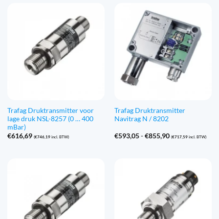
Trafag Druktransmitter voor
Trafag Druktransmitter
lage druk NSL-8257 (0 … 400
Navitrag N / 8202
mBar)
Prijsklasse:
€
616,69
€
593,05
-
€
855,90
(
€
746,19
incl. BTW)
(
€
717,59
incl. BTW)
€593,05
tot
€855,90