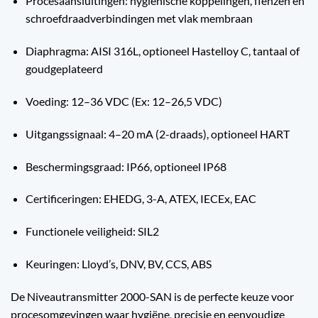
Procesaansluitingen: hygiënische koppelingen, flenzen en
schroefdraadverbindingen met vlak membraan
Diaphragma: AISI 316L, optioneel Hastelloy C, tantaal of
goudgeplateerd
Voeding: 12–36 VDC (Ex: 12–26,5 VDC)
Uitgangssignaal: 4–20 mA (2-draads), optioneel HART
Beschermingsgraad: IP66, optioneel IP68
Certificeringen: EHEDG, 3-A, ATEX, IECEx, EAC
Functionele veiligheid: SIL2
Keuringen: Lloyd’s, DNV, BV, CCS, ABS
De Niveautransmitter 2000-SAN is de perfecte keuze voor
procesomgevingen waar hygiëne, precisie en eenvoudige