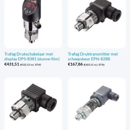
Trafag Drukschakelaar met
Trafag Druktransmitter met
display DPS-8381 (dunne-film)
scheepskeur EPN-8288
€
431,51
€
167,86
(
€
522,13
incl. BTW)
(
€
203,11
incl. BTW)