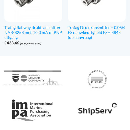
Trafag Railway druktransmitter
Trafag Druktransmitter – 0.05%
NAR-8258 met 4-20 mA of PNP
FS nauwkeurigheid ESH 8845
uitgang
(op aanvraag)
€
433,46
(
€
524,49
incl. BTW)