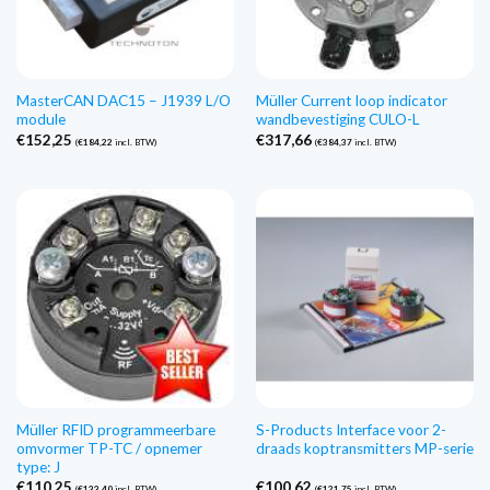
MasterCAN DAC15 – J1939 L/O
Müller Current loop indicator
module
wandbevestiging CULO-L
€
152,25
€
317,66
(
€
184,22
incl. BTW)
(
€
384,37
incl. BTW)
Müller RFID programmeerbare
S-Products Interface voor 2-
omvormer TP-TC / opnemer
draads koptransmitters MP-serie
type: J
€
110,25
€
100,62
(
€
133,40
incl. BTW)
(
€
121,75
incl. BTW)