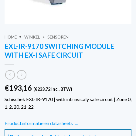
»
»
HOME
WINKEL
SENSOREN
EXL-IR-9170 SWITCHING MODULE
WITH EX-I SAFE CIRCUIT
€
193,16
(
€
233,72
incl. BTW)
Schischek EXL-IR-9170 | with intrinsicaly safe circuit | Zone 0,
1, 2, 20, 21, 22
Productinformatie en datasheets →