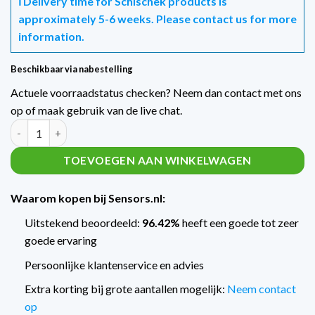
ℹ️ Delivery time for Schischek products is
approximately 5-6 weeks. Please contact us for more
information.
Beschikbaar via nabestelling
Actuele voorraadstatus checken? Neem dan contact met ons
op of maak gebruik van de live chat.
EXL-IR-9170 switching module with Ex-i safe circuit aantal
TOEVOEGEN AAN WINKELWAGEN
Waarom kopen bij Sensors.nl:
Uitstekend beoordeeld:
96.42%
heeft een goede tot zeer
goede ervaring
Persoonlijke klantenservice en advies
Extra korting bij grote aantallen mogelijk:
Neem contact
op