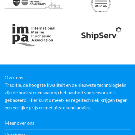
Over ons
Traditie, de hoogste kwaliteit en de nieuwste technologieën
zijn de hoekstenen waarop het aanbod van sensors.nl is
gebaseerd. Hier kunt u meet- en regeltechniek krijgen tegen
een eerlijke prijs en met uitstekend advies.
Meer over ons
Vacatures