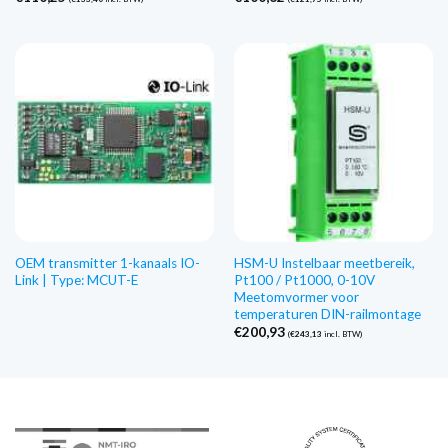
OEM transmitter 1-kanaals IO-
HSM-U Instelbaar meetbereik,
Link | Type: MCUT-E
Pt100 / Pt1000, 0-10V
Meetomvormer voor
temperaturen DIN-railmontage
€
200,93
(
€
243,13
incl. BTW)