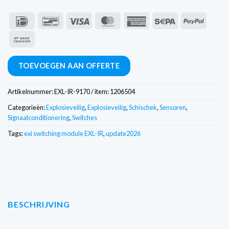
IDeal
Bancontact
Visa
MasterCard
American
Sepa
PayPal
Express
Overschrijving
TOEVOEGEN AAN OFFERTE
Artikelnummer:
EXL-IR-9170 / item: 1206504
Categorieën:
Explosieveilig
,
Explosieveilig
,
Schischek
,
Sensoren
,
Signaalconditionering
,
Switches
Tags:
exi switching module EXL-IR
,
update2026
BESCHRIJVING