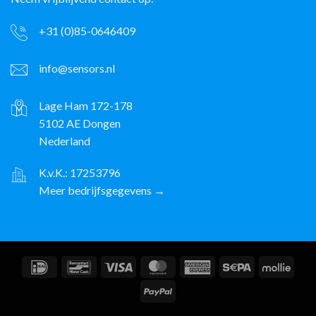
+31 (0)85-0646409
info@sensors.nl
Lage Ham 172-178
5102 AE Dongen
Nederland
K.v.K.: 17253796
Meer bedrijfsgegevens →
IDeal
Bancontact
Visa
MasterCard
American
Sepa
Molli
Express
PayPal