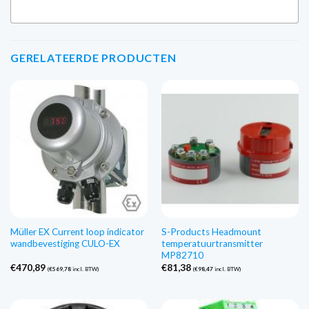
GERELATEERDE PRODUCTEN
Müller EX Current loop indicator
S-Products Headmount
wandbevestiging CULO-EX
temperatuurtransmitter
MP82710
€
470,89
€
81,38
(
€
569,78
incl. BTW)
(
€
98,47
incl. BTW)