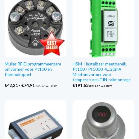
Müller RFID programmeerbare
HSM-I Instelbaar meetbereik,
omvormer voor Pt100 en
Pt100 / Pt1000, 4…20mA
thermokoppel
Meetomvormer voor
temperaturen DIN-railmontage
Prijsklasse:
€
42,21
-
€
74,91
€
191,63
(
€
51,07
incl. BTW)
(
€
231,87
incl. BTW)
€42,21
tot
€74,91