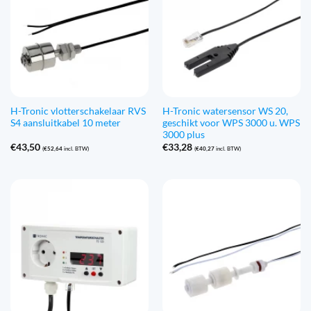
H-Tronic vlotterschakelaar RVS
H-Tronic watersensor WS 20,
S4 aansluitkabel 10 meter
geschikt voor WPS 3000 u. WPS
3000 plus
€
43,50
€
33,28
(
€
52,64
incl. BTW)
(
€
40,27
incl. BTW)