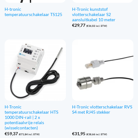
H-tronic
H-Tronic kunststof
temperatuurschakelaar TS125
vlotterschakelaar S2
aansluitkabel 10 meter
€
29,77
(
€
36,02
incl. BTW)
H-Tronic
H-Tronic vlotterschakelaar RVS
temperatuurschakelaar HTS
S4 met RJ45 stekker
1000 DIN-rail | 2 x
potentiaalvrije relais
(wisselcontacten)
€
59,37
€
31,95
(
€
71,84
incl. BTW)
(
€
38,66
incl. BTW)