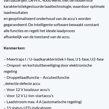
van batterijen. De HTC 4000 werkt met de modernste
karakteristiekgestuurde laadtechnologie, waardoor optimale
laadresultaten
en geoptimaliseerd onderhoud van de accu’s worden
gegarandeerd. De intelligente software bewaakt constant
alle functies en regelt het ideale laadproces
afhankelijk van de toestand van de accu.
Kenmerken:
– Meertraps I / U-laadkarakteristiek I-fase, U1-fase, U2-fase
– Ompool- en kortsluitbeveiliging door elektronische
regeling
– Druppellaadfunctie – Accutestfunctie
, detectie defecte accu
– Voor 12 V loodzuur accu’s
– Voor 12 V Li-Ion-startaccu’s
– Laadstroom max. 4 A (automatische regeling)
– 15 status-LED-indicatoren