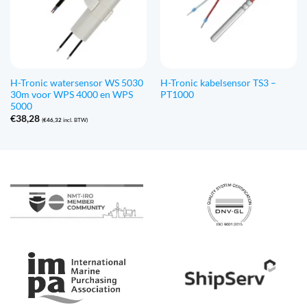
H-Tronic watersensor WS 5030
H-Tronic kabelsensor TS3 –
30m voor WPS 4000 en WPS
PT1000
5000
€
38,28
(
€
46,32
incl. BTW)