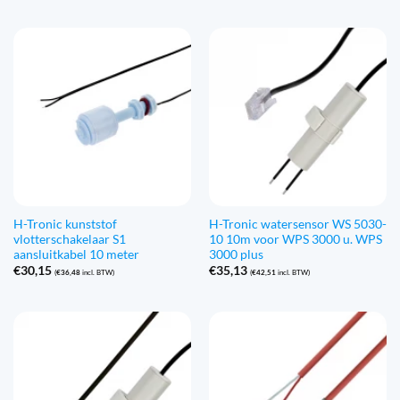
H-Tronic kunststof
H-Tronic watersensor WS 5030-
vlotterschakelaar S1
10 10m voor WPS 3000 u. WPS
aansluitkabel 10 meter
3000 plus
€
30,15
€
35,13
(
€
36,48
incl. BTW)
(
€
42,51
incl. BTW)