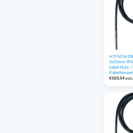
HTF50 Ni10
6x50mm IP6
kabel Huls- /
Kabeltempe
€
103,54
(
€
125