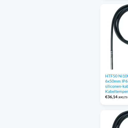
HTF50 Ni100
6x50mm IP6
siliconen-kab
Kabeltempe
€
36,14
(
€
43,73