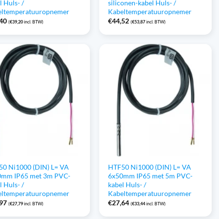
l Huls- /
siliconen-kabel Huls- /
eltemperatuuropnemer
Kabeltemperatuuropnemer
,40
€
44,52
(
€
39,20
incl. BTW)
(
€
53,87
incl. BTW)
0 Ni1000 (DIN) L= VA
HTF50 Ni1000 (DIN) L= VA
0mm IP65 met 3m PVC-
6x50mm IP65 met 5m PVC-
l Huls- /
kabel Huls- /
eltemperatuuropnemer
Kabeltemperatuuropnemer
,97
€
27,64
(
€
27,79
incl. BTW)
(
€
33,44
incl. BTW)