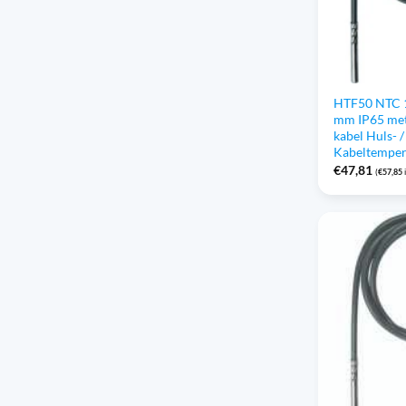
HTF50 NTC 1
mm IP65 met
kabel Huls- /
Kabeltempe
€
47,81
(
€
57,85