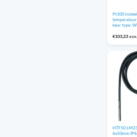
Pt100 instee
temperatuur
keur type: 
€
103,23
(
€
124
HTF50 LM23
6x50mm IP6