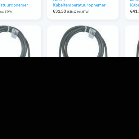
ratuuropnemer
Kabeltemperatuuropnemer
Kab
€
31,50
€
41
incl. BTW)
(
€
38,12
incl. BTW)
20K L= VA
HTF50 NTC 20K L= VA
HTF
5 met 10m
6x50mm IP65 met 3m PVC-
6x5
el Huls- /
kabel Huls- /
kabe
ratuuropnemer
Kabeltemperatuuropnemer
Kab
€
19,94
€
24
incl. BTW)
(
€
24,13
incl. BTW)