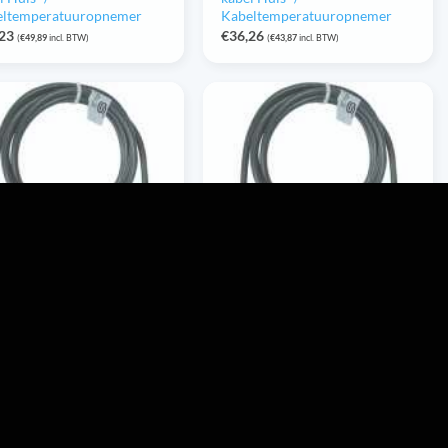
eltemperatuuropnemer
Kabeltemperatuuropnemer
,23
€
36,26
(
€
49,89
incl. BTW)
(
€
43,87
incl. BTW)
50 NTC 20K L= VA
HTF50 NTC 20K L= VA
0mm IP65 met 5m PVC-
6x50mm IP65 met 5m
l Huls- /
siliconen-kabel Huls- /
eltemperatuuropnemer
Kabeltemperatuuropnemer
,58
€
30,74
(
€
29,74
incl. BTW)
(
€
37,20
incl. BTW)