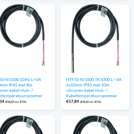
50 Ni1000 (DIN) L=VA
HTF50 Ni1000 TK5000 L= VA
0mm IP65 met 8m
6x50mm IP65 met 10m
conen-kabel Huls- /
siliconen-kabel Huls- /
eltemperatuuropnemer
Kabeltemperatuuropnemer
,34
€
57,89
(
€
56,07
incl. BTW)
(
€
70,05
incl. BTW)