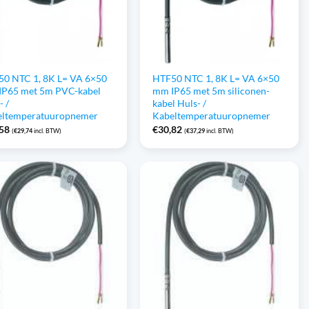
0 NTC 1, 8K L= VA 6×50
HTF50 NTC 1, 8K L= VA 6×50
IP65 met 5m PVC-kabel
mm IP65 met 5m siliconen-
- /
kabel Huls- /
eltemperatuuropnemer
Kabeltemperatuuropnemer
,58
€
30,82
(
€
29,74
incl. BTW)
(
€
37,29
incl. BTW)