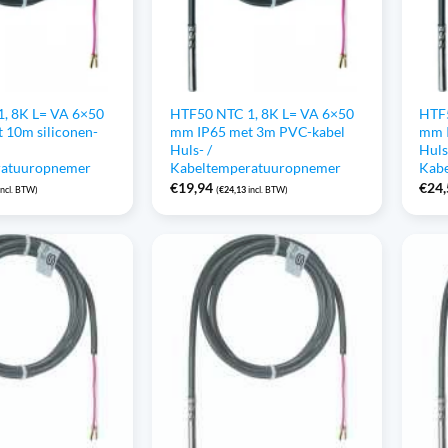
, 8K L= VA 6×50
HTF50 NTC 1, 8K L= VA 6×50
HTF5
 10m siliconen-
mm IP65 met 3m PVC-kabel
mm 
Huls- /
Huls
ratuuropnemer
Kabeltemperatuuropnemer
Kab
€
19,94
€
24
incl. BTW)
(
€
24,13
incl. BTW)