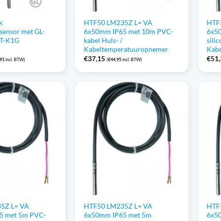
k
HTF50 LM235Z L= VA
HTF
sensor met GL-
6x50mm IP65 met 10m PVC-
6x5
WT-K1G
kabel Huls- /
sili
Kabeltemperatuuropnemer
Kab
€
37,15
€
51
,91
incl. BTW)
(
€
44,95
incl. BTW)
5Z L= VA
HTF50 LM235Z L= VA
HTF
5 met 5m PVC-
6x50mm IP65 met 5m
6x5