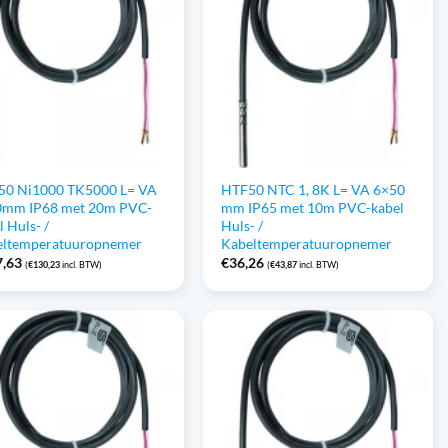
50 Ni1000 TK5000 L= VA
HTF50 NTC 1, 8K L= VA 6×50
0mm IP68 met 20m PVC-
mm IP65 met 10m PVC-kabel
l Huls- /
Huls- /
eltemperatuuropnemer
Kabeltemperatuuropnemer
7,63
€
36,26
(
€
130,23
incl. BTW)
(
€
43,87
incl. BTW)