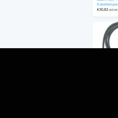
Kabeltempe
€
30,82
(
€
37,29
HTF50 NTC 
6x50mm IP6
siliconen-kab
Kabeltempe
€
48,03
(
€
58,12