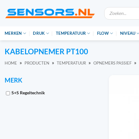
Ga
Producten
naar
zoeken
de
inhoud
MERKEN
DRUK
TEMPERATUUR
FLOW
NIVEAU
KABELOPNEMER PT100
»
»
»
»
HOME
PRODUCTEN
TEMPERATUUR
OPNEMERS PASSIEF
MERK
S+S Regeltechnik