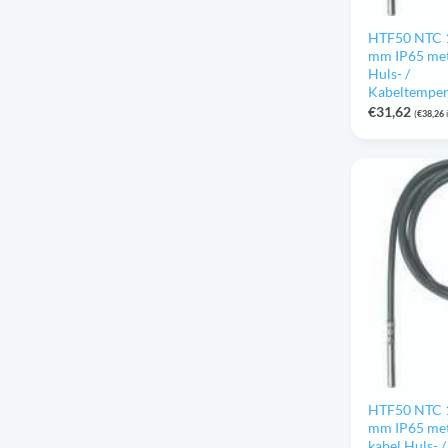
HTF50 NTC 1
mm IP65 me
Huls- /
Kabeltempe
€
31,62
(
€
38,26
HTF50 NTC 
mm IP65 met
kabel Huls- /