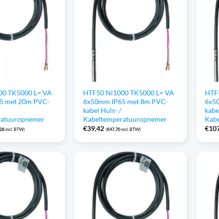
00 TK5000 L= VA
HTF50 Ni1000 TK5000 L= VA
HTF
5 met 20m PVC-
6x50mm IP65 met 8m PVC-
6x5
kabel Huls- /
kabe
ratuuropnemer
Kabeltemperatuuropnemer
Kab
€
39,42
€
10
,28
incl. BTW)
(
€
47,70
incl. BTW)