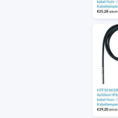
kabel Huls- /
Kabeltempe
€
25,28
(
€
30,59
HTF50 Ni100
6x50mm IP6
kabel Huls- /
Kabeltempe
€
39,20
(
€
47,43