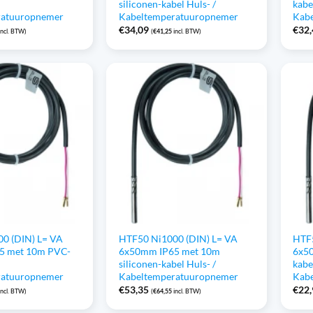
siliconen-kabel Huls- /
kabe
ratuuropnemer
Kabeltemperatuuropnemer
Kab
€
34,09
€
32
incl. BTW)
(
€
41,25
incl. BTW)
0 (DIN) L= VA
HTF50 Ni1000 (DIN) L= VA
HTF5
5 met 10m PVC-
6x50mm IP65 met 10m
6x5
siliconen-kabel Huls- /
kabe
ratuuropnemer
Kabeltemperatuuropnemer
Kab
€
53,35
€
22
incl. BTW)
(
€
64,55
incl. BTW)