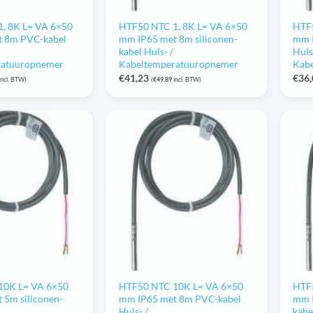
, 8K L= VA 6×50
HTF50 NTC 1, 8K L= VA 6×50
HTF
t 8m PVC-kabel
mm IP65 met 8m siliconen-
mm 
kabel Huls- /
Huls
ratuuropnemer
Kabeltemperatuuropnemer
Kab
€
41,23
€
36
incl. BTW)
(
€
49,89
incl. BTW)
10K L= VA 6×50
HTF50 NTC 10K L= VA 6×50
HTF
 5m siliconen-
mm IP65 met 8m PVC-kabel
mm I
Huls- /
kabe