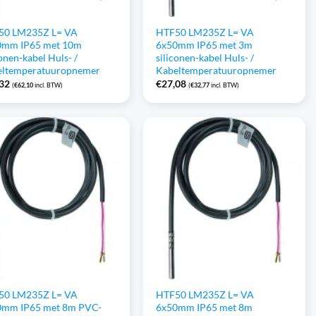
50 LM235Z L= VA
HTF50 LM235Z L= VA
0mm IP65 met 10m
6x50mm IP65 met 3m
conen-kabel Huls- /
siliconen-kabel Huls- /
eltemperatuuropnemer
Kabeltemperatuuropnemer
,32
€
27,08
(
€
62,10
incl. BTW)
(
€
32,77
incl. BTW)
50 LM235Z L= VA
HTF50 LM235Z L= VA
0mm IP65 met 8m PVC-
6x50mm IP65 met 8m