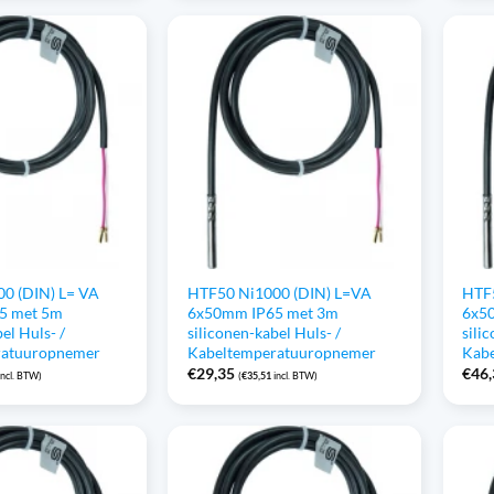
0 (DIN) L= VA
HTF50 Ni1000 (DIN) L=VA
HTF
5 met 5m
6x50mm IP65 met 3m
6x5
el Huls- /
siliconen-kabel Huls- /
sili
ratuuropnemer
Kabeltemperatuuropnemer
Kab
€
29,35
€
46
incl. BTW)
(
€
35,51
incl. BTW)