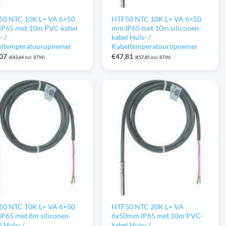
50 NTC 10K L= VA 6×50
HTF50 NTC 10K L= VA 6×50
IP65 met 10m PVC-kabel
mm IP65 met 10m siliconen-
- /
kabel Huls- /
eltemperatuuropnemer
Kabeltemperatuuropnemer
,07
€
47,81
(
€
43,64
incl. BTW)
(
€
57,85
incl. BTW)
50 NTC 10K L= VA 6×50
HTF50 NTC 20K L= VA
P65 met 8m siliconen-
6x50mm IP65 met 10m PVC-
l Huls- /
kabel Huls- /