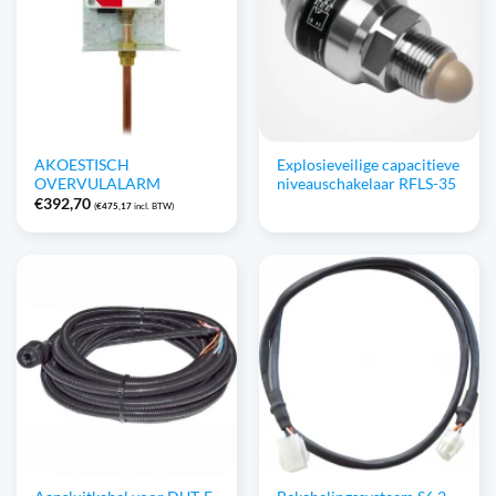
AKOESTISCH
Explosieveilige capacitieve
OVERVULALARM
niveauschakelaar RFLS-35
€
392,70
(
€
475,17
incl. BTW)