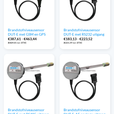
Brandstofniveausensor
Brandstofniveausensor
DUT-E met GSM en GPS
DUT-E met RS232 uitgang
Prijsklasse:
Prijsklasse:
€
387,61
-
€
463,44
€
183,13
-
€
223,52
€387,61
€183,13
(
€
469,01
incl. BTW)
(
€
221,59
incl. BTW)
tot
tot
€463,44
€223,52
Brandstofniveausensor
Brandstofniveausensor