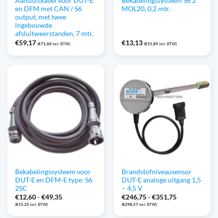
Aansluitkabel voor DUT-E
Bekabelingssysteem S6 2
en DFM met CAN / S6
MOL20, 0,2 mtr.
output, met twee
ingebouwde
afsluitweerstanden, 7 mtr.
€
59,17
€
13,13
(
€
71,60
incl. BTW)
(
€
15,89
incl. BTW)
Bekabelingssysteem voor
Brandstofniveausensor
DUT-E en DFM-E type: S6
DUT-E analoge uitgang 1,5
2SC
– 4,5 V
Prijsklasse:
Prijsklasse:
€
12,60
-
€
49,35
€
246,75
-
€
351,75
€12,60
€246,75
(
€
15,25
incl. BTW)
(
€
298,57
incl. BTW)
tot
tot
€49,35
€351,75