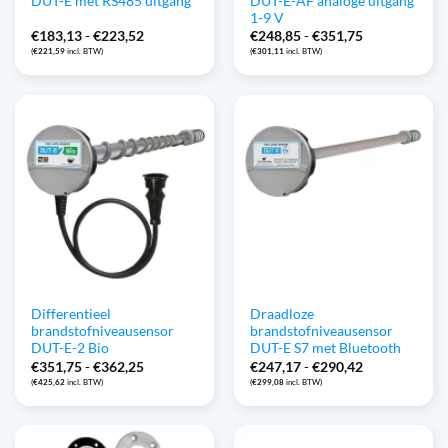
DUT-E met RS485 uitgang
DUT-E-AF analoge uitgang
1-9 V
Prijsklasse:
Prijsklasse:
€
183,13
-
€
223,52
€
248,85
-
€
351,75
€183,13
€248,85
(
€
221,59
incl. BTW)
(
€
301,11
incl. BTW)
tot
tot
€223,52
€351,75
Differentieel
Draadloze
brandstofniveausensor
brandstofniveausensor
DUT-E-2 Bio
DUT-E S7 met Bluetooth
Prijsklasse:
Prijsklasse:
€
351,75
-
€
362,25
€
247,17
-
€
290,42
€351,75
€247,17
(
€
425,62
incl. BTW)
(
€
299,08
incl. BTW)
tot
tot
€362,25
€290,42