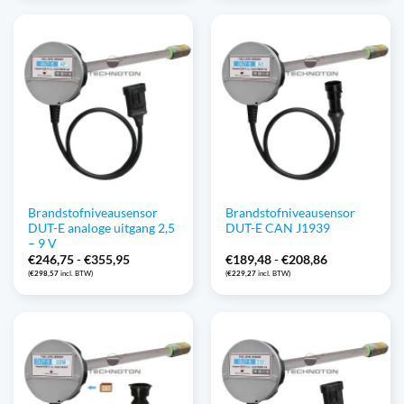
Brandstofniveausensor
Brandstofniveausensor
DUT-E analoge uitgang 2,5
DUT-E CAN J1939
– 9 V
Prijsklasse:
Prijsklasse:
€
246,75
-
€
355,95
€
189,48
-
€
208,86
€246,75
€189,48
(
€
298,57
incl. BTW)
(
€
229,27
incl. BTW)
tot
tot
€355,95
€208,86