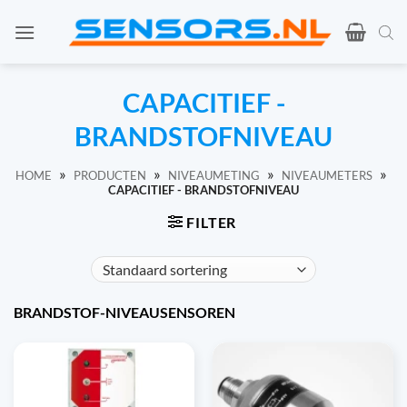
Ga
naar
de
inhoud
CAPACITIEF -
BRANDSTOFNIVEAU
»
»
»
»
HOME
PRODUCTEN
NIVEAUMETING
NIVEAUMETERS
CAPACITIEF - BRANDSTOFNIVEAU
FILTER
BRANDSTOF-NIVEAUSENSOREN