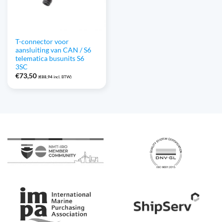
T-connector voor
aansluiting van CAN / S6
telematica busunits S6
3SC
€
73,50
(
€
88,94
incl. BTW)