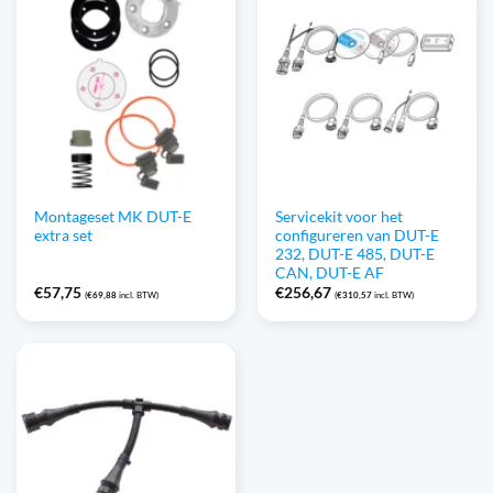
Montageset MK DUT-E
Servicekit voor het
extra set
configureren van DUT-E
232, DUT-E 485, DUT-E
CAN, DUT-E AF
€
57,75
€
256,67
(
€
69,88
incl. BTW)
(
€
310,57
incl. BTW)