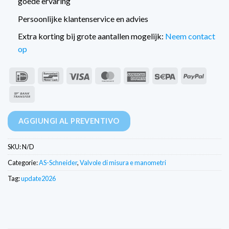
goede ervaring
Persoonlijke klantenservice en advies
Extra korting bij grote aantallen mogelijk:
Neem contact
op
IDeal
Bancontact
Visto
MasterCard
American
Sepa
PayPal
Express
Bonifico
bancario
AGGIUNGI AL PREVENTIVO
SKU:
N/D
Categorie:
AS-Schneider
,
Valvole di misura e manometri
Tag:
update2026