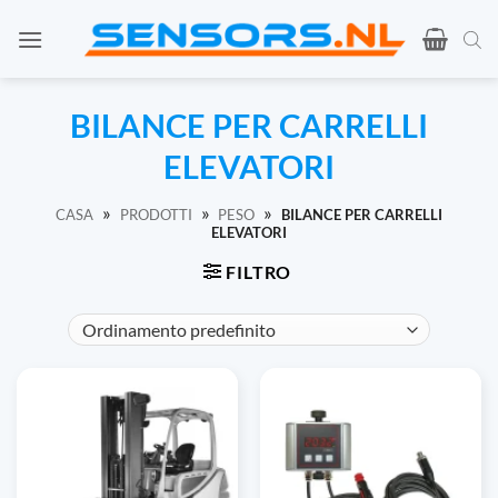
Vai
al
contenuto
BILANCE PER CARRELLI
ELEVATORI
»
»
»
CASA
PRODOTTI
PESO
BILANCE PER CARRELLI
ELEVATORI
FILTRO