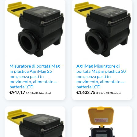
Misuratore di portata Mag
AgriMag Misuratore di
in plastica AgriMag 25
portata Mag in plastica 50
mm, senza parti in
mm, senza parti in
movimento, alimentato a
movimento, alimentato a
batteria LCD
batteria LCD
€
947,17
€
1.632,75
(
€
1.146,08
IVA inclusa)
(
€
1.975,63
IVA inclusa)