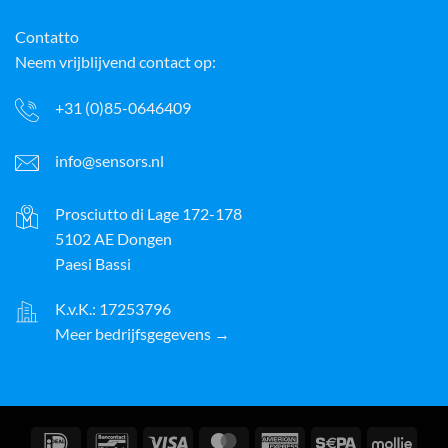
Contatto
Neem vrijblijvend contact op:
+31 (0)85-0646409
info@sensors.nl
Prosciutto di Lage 172-178
5102 AE Dongen
Paesi Bassi
K.v.K.: 17253796
Meer bedrijfsgegevens →
IDeal
Bancontact
Visto
MasterCard
American
Sepa
Molli