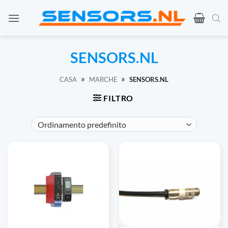
Vai
al
contenuto
SENSORS.NL
»
»
CASA
MARCHE
SENSORS.NL
FILTRO