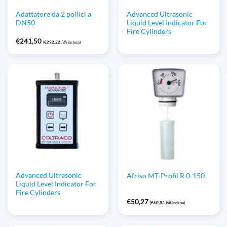
Adattatore da 2 pollici a
Advanced Ultrasonic
DN50
Liquid Level Indicator For
Fire Cylinders
€
241,50
(
€
292,22
IVA inclusa)
Advanced Ultrasonic
Afriso MT-Profil R 0-150
Liquid Level Indicator For
Fire Cylinders
€
50,27
(
€
60,83
IVA inclusa)