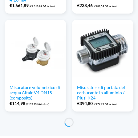
€
1.661,89
€
238,46
(
€
2.010,89
IVA inclusa)
(
€
288,54
IVA inclusa)
Misuratore volumetrico di
Misuratore di portata del
acqua Altair V4 DN15
carburante in alluminio /
(composito)
Piusi K24
€
114,98
€
394,80
(
€
139,13
IVA inclusa)
(
€
477,71
IVA inclusa)