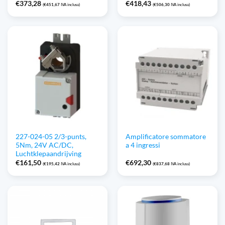
€
373,28
€
418,43
(
€
451,67
IVA inclusa)
(
€
506,30
IVA inclusa)
227-024-05 2/3-punts,
Amplificatore sommatore
5Nm, 24V AC/DC,
a 4 ingressi
Luchtklepaandrijving
€
161,50
€
692,30
(
€
195,42
IVA inclusa)
(
€
837,68
IVA inclusa)