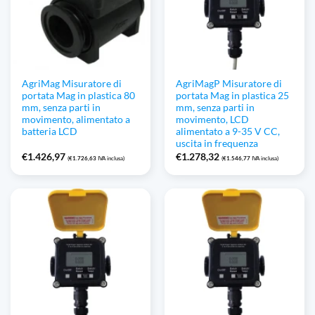
AgriMag Misuratore di
AgriMagP Misuratore di
portata Mag in plastica 80
portata Mag in plastica 25
mm, senza parti in
mm, senza parti in
movimento, alimentato a
movimento, LCD
batteria LCD
alimentato a 9-35 V CC,
uscita in frequenza
€
1.426,97
€
1.278,32
(
€
1.726,63
IVA inclusa)
(
€
1.546,77
IVA inclusa)