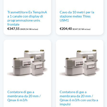
Trasmettitore Ex Temp/mA
Cavo da 10 metri per la
a 1 canale con display di
stazione meteo Thies
programmazione univ.
USM1
frontale
€
347,55
€
204,40
(
€
420,54
IVA inclusa)
(
€
247,32
IVA inclusa)
Contatore di gas a
Contatore di gas a
membrana da 20 mm /
membrana da 20 mm /
Qmax 6 m3/h
Qmax 6 m3/h con uscita a
impulsi