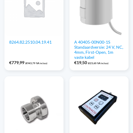
A 40405-00N00-1S
8264.82.2510.04.19.41
Standaardversie: 24 V, NC,
4mm, First-Open, 1m
vaste kabel
€
779,99
€
19,50
(
€
943,79
IVA inclusa)
(
€
23,60
IVA inclusa)