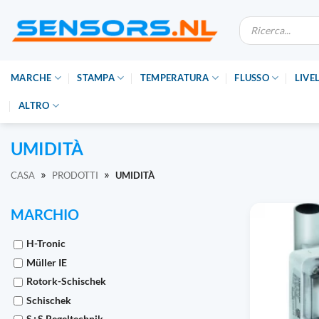
Vai
Ricerca
al
prodotti
contenuto
MARCHE
STAMPA
TEMPERATURA
FLUSSO
LIVE
ALTRO
UMIDITÀ
»
»
CASA
PRODOTTI
UMIDITÀ
MARCHIO
H-Tronic
Müller IE
Rotork-Schischek
Schischek
S+S Regeltechnik