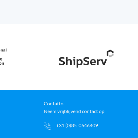
Contatto
Neem vrijblijvend contact op:
+31 (0)85-0646409