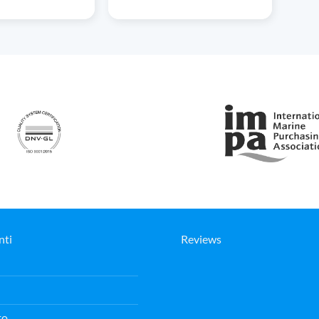
nti
Reviews
to