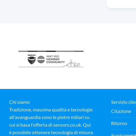
Chi siamo
Servizio clie
Tradizione, massima qualità e tecnologie
Citazione
all'avanguardia sono le pietre miliari su
Ritorno
cui si basa l'offerta di sensors.co.uk. Qui
è possibile ottenere tecnologia di misura
Scaricamen