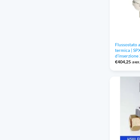
Flussostato 
termica | SP
d'inserzione
€
404,25
(
€
489