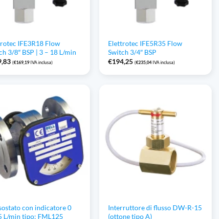
trotec IFE3R18 Flow
Elettrotec IFE5R35 Flow
ch 3/8″ BSP | 3 – 18 L/min
Switch 3/4″ BSP
9,83
€
194,25
(
€
169,19
IVA inclusa)
(
€
235,04
IVA inclusa)
sostato con indicatore 0
Interruttore di flusso DW-R-15
25 L/min tipo: FML125
(ottone tipo A)