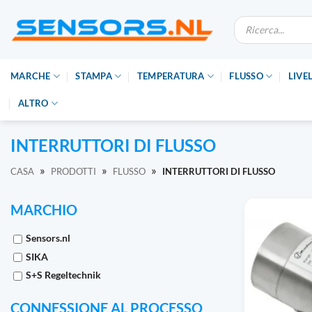
Vai
Ricerca
al
prodotti
contenuto
MARCHE
STAMPA
TEMPERATURA
FLUSSO
LIVE
ALTRO
INTERRUTTORI DI FLUSSO
»
»
»
CASA
PRODOTTI
FLUSSO
INTERRUTTORI DI FLUSSO
MARCHIO
Sensors.nl
SIKA
S+S Regeltechnik
CONNESSIONE AL PROCESSO