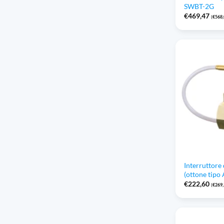
SWBT-2G
€
469,47
(
€
568
Interruttore
(ottone tipo 
€
222,60
(
€
269