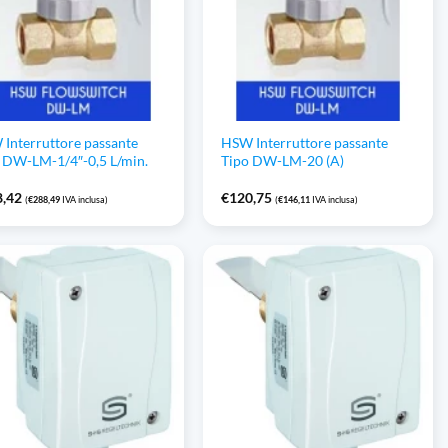
Interruttore passante
HSW Interruttore passante
 DW-LM-1/4″-0,5 L/min.
Tipo DW-LM-20 (A)
8,42
€
120,75
(
€
288,49
IVA inclusa)
(
€
146,11
IVA inclusa)