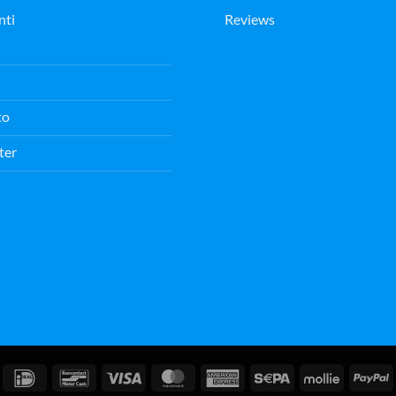
nti
Reviews
to
ter
IDeal
Bancontact
Visto
MasterCard
American
Sepa
Mollie
P