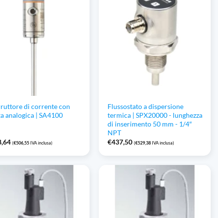
rruttore di corrente con
Flussostato a dispersione
ta analogica | SA4100
termica | SPX20000 - lunghezza
di inserimento 50 mm - 1/4″
NPT
8,64
€
437,50
(
€
506,55
IVA inclusa)
(
€
529,38
IVA inclusa)