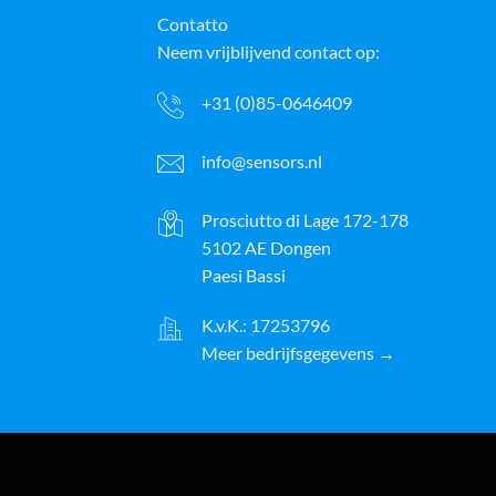
Contatto
Neem vrijblijvend contact op:
+31 (0)85-0646409
info@sensors.nl
Prosciutto di Lage 172-178
5102 AE Dongen
Paesi Bassi
K.v.K.: 17253796
Meer bedrijfsgegevens →
ayPal