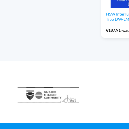
HSW Interru
Tipo DW-LM-
€
187,91
(
€
227