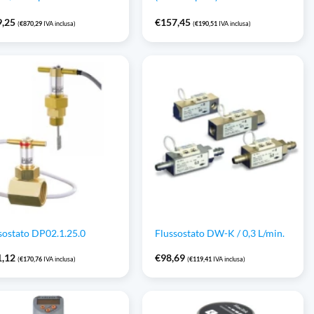
9,25
€
157,45
(
€
870,29
IVA inclusa)
(
€
190,51
IVA inclusa)
sostato DP02.1.25.0
Flussostato DW-K / 0,3 L/min.
1,12
€
98,69
(
€
170,76
IVA inclusa)
(
€
119,41
IVA inclusa)