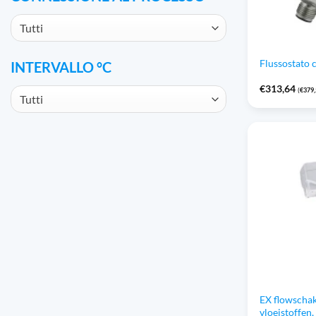
Tutti
Flussostato 
INTERVALLO °C
€
313,64
(
€
379
Tutti
EX flowschak
vloeistoffen,