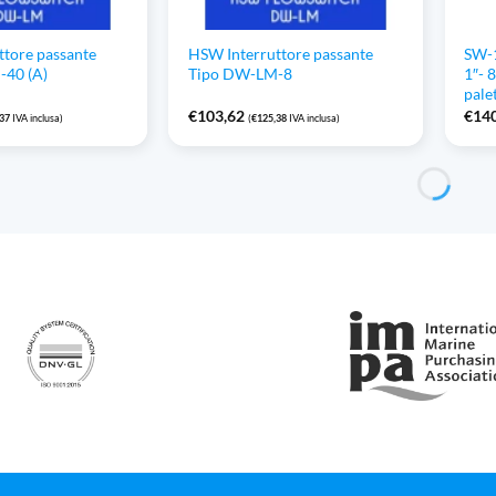
ttore passante
HSW Interruttore passante
SW-1
40 (A)
Tipo DW-LM-8
1″- 
pale
€
103,62
€
14
,37
IVA inclusa)
(
€
125,38
IVA inclusa)