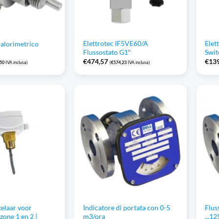
Elettrotec IF5VE60/A
Elet
calorimetrico
Flussostato G1″
Swit
€
474,57
€
13
,50
IVA inclusa)
(
€
574,23
IVA inclusa)
elaar voor
Indicatore di portata con 0-5
Flus
 zone 1 en 2 |
m3/ora
...1