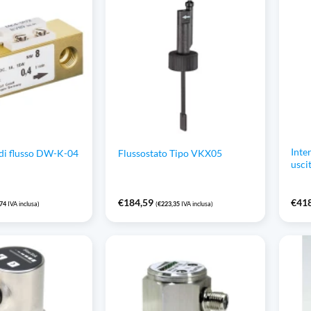
Inte
 di flusso DW-K-04
Flussostato Tipo VKX05
usci
€
184,59
€
41
,74
IVA inclusa)
(
€
223,35
IVA inclusa)