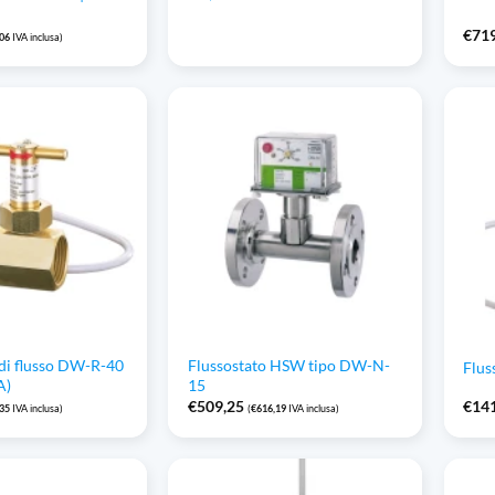
€
71
,06
IVA inclusa)
 di flusso DW-R-40
Flussostato HSW tipo DW-N-
Flus
A)
15
€
509,25
€
14
,35
IVA inclusa)
(
€
616,19
IVA inclusa)