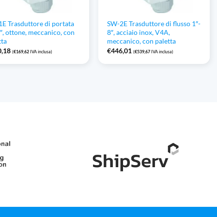
E Trasduttore di portata
SW-2E Trasduttore di flusso 1″-
8″, ottone, meccanico, con
8″, acciaio inox, V4A,
tta
meccanico, con paletta
0,18
€
446,01
(
€
169,62
IVA inclusa)
(
€
539,67
IVA inclusa)