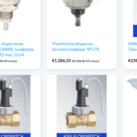
a dispersione
Thermische dispersie-
HSW 
X20000, lunghezza
stroomschakelaar SP170
Tipo
 25 mm, G1/4
€
1.286,25
€
23
,14
IVA inclusa)
(
€
1.556,36
IVA inclusa)