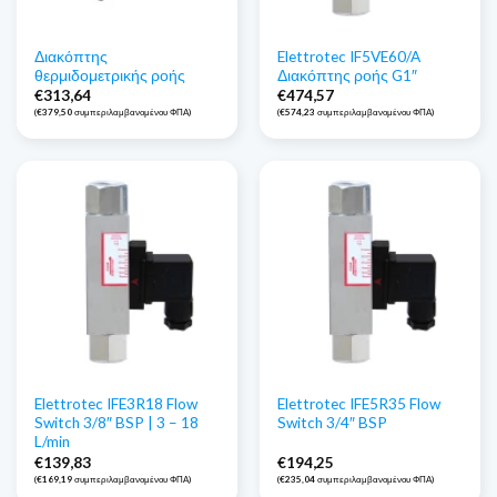
Διακόπτης
Elettrotec IF5VE60/A
θερμιδομετρικής ροής
Διακόπτης ροής G1″
€
313,64
€
474,57
(
€
379,50
συμπεριλαμβανομένου ΦΠΑ)
(
€
574,23
συμπεριλαμβανομένου ΦΠΑ)
Elettrotec IFE3R18 Flow
Elettrotec IFE5R35 Flow
Switch 3/8″ BSP | 3 – 18
Switch 3/4″ BSP
L/min
€
139,83
€
194,25
(
€
169,19
συμπεριλαμβανομένου ΦΠΑ)
(
€
235,04
συμπεριλαμβανομένου ΦΠΑ)