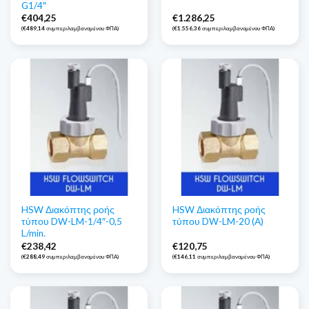
G1/4″
€
404,25
€
1.286,25
(
€
489,14
συμπεριλαμβανομένου ΦΠΑ)
(
€
1.556,36
συμπεριλαμβανομένου ΦΠΑ)
HSW Διακόπτης ροής
HSW Διακόπτης ροής
τύπου DW-LM-1/4″-0,5
τύπου DW-LM-20 (A)
L/min.
€
238,42
€
120,75
(
€
288,49
συμπεριλαμβανομένου ΦΠΑ)
(
€
146,11
συμπεριλαμβανομένου ΦΠΑ)