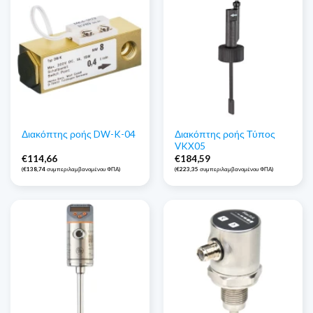
Διακόπτης ροής Τύπος
Διακόπτης ροής DW-K-04
VKX05
€
114,66
€
184,59
(
€
138,74
συμπεριλαμβανομένου ΦΠΑ)
(
€
223,35
συμπεριλαμβανομένου ΦΠΑ)