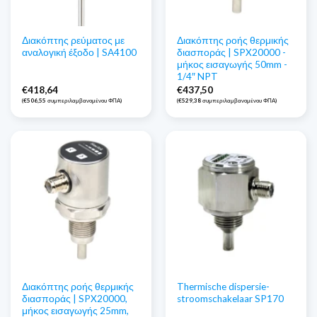
Διακόπτης ρεύματος με
Διακόπτης ροής θερμικής
αναλογική έξοδο | SA4100
διασποράς | SPX20000 -
μήκος εισαγωγής 50mm -
1/4″ NPT
€
418,64
€
437,50
(
€
506,55
συμπεριλαμβανομένου ΦΠΑ)
(
€
529,38
συμπεριλαμβανομένου ΦΠΑ)
Διακόπτης ροής θερμικής
Thermische dispersie-
διασποράς | SPX20000,
stroomschakelaar SP170
μήκος εισαγωγής 25mm,