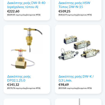
Διακόπτης ροής DW-R-40
Διακόπτης ροής HSW
(ορείχαλκος τύπου Α)
Τύπος DW-N-15
€
222,60
€
509,25
(
€
269,35
συμπεριλαμβανομένου ΦΠΑ)
(
€
616,19
συμπεριλαμβανομένου ΦΠΑ)
Διακόπτης ροής
Διακόπτης ροής DW-K /
DP02.1.25.0
0,3 L/min.
€
141,12
€
98,69
(
€
170,76
συμπεριλαμβανομένου ΦΠΑ)
(
€
119,41
συμπεριλαμβανομένου ΦΠΑ)