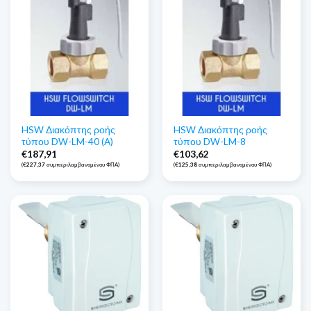
HSW Διακόπτης ροής
HSW Διακόπτης ροής
τύπου DW-LM-40 (A)
τύπου DW-LM-8
€
187,91
€
103,62
(
€
227,37
συμπεριλαμβανομένου ΦΠΑ)
(
€
125,38
συμπεριλαμβανομένου ΦΠΑ)