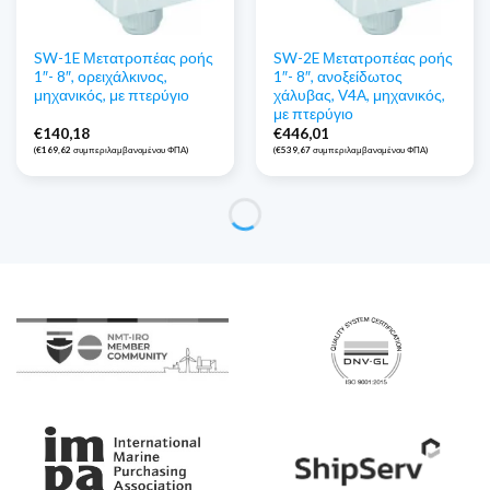
SW-1E Μετατροπέας ροής
SW-2E Μετατροπέας ροής
1″- 8″, ορειχάλκινος,
1″- 8″, ανοξείδωτος
μηχανικός, με πτερύγιο
χάλυβας, V4A, μηχανικός,
με πτερύγιο
€
140,18
€
446,01
(
€
169,62
συμπεριλαμβανομένου ΦΠΑ)
(
€
539,67
συμπεριλαμβανομένου ΦΠΑ)