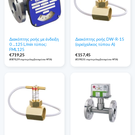
Διακόπτης ροής με ένδειξη
Διακόπτης ροής DW-R-15
0 ...125 L/min τύπος:
(ορείχαλκος τύπου Α)
FML125
€
719,25
€
157,45
(
€
870,29
συμπεριλαμβανομένου ΦΠΑ)
(
€
190,51
συμπεριλαμβανομένου ΦΠΑ)