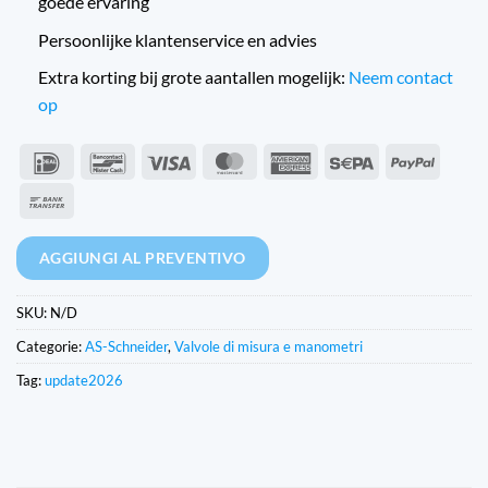
goede ervaring
Persoonlijke klantenservice en advies
Extra korting bij grote aantallen mogelijk:
Neem contact
op
IDeal
Bancontact
Visto
MasterCard
American
Sepa
PayPal
Express
Bonifico
bancario
AGGIUNGI AL PREVENTIVO
SKU:
N/D
Categorie:
AS-Schneider
,
Valvole di misura e manometri
Tag:
update2026