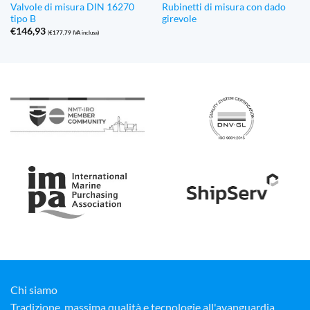
Valvole di misura DIN 16270
Rubinetti di misura con dado
tipo B
girevole
€
146,93
(
€
177,79
IVA inclusa)
Chi siamo
Tradizione, massima qualità e tecnologie all'avanguardia