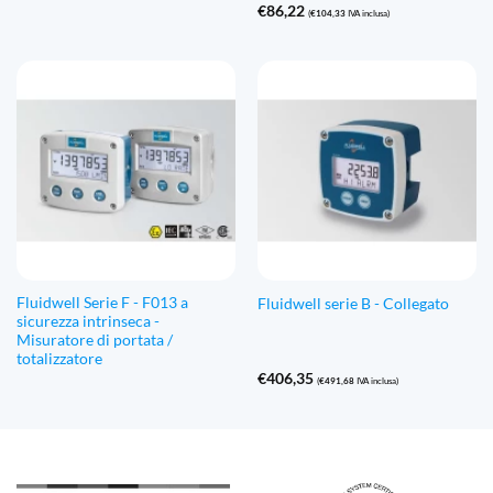
€
86,22
(
€
104,33
IVA inclusa)
Fluidwell Serie F - F013 a
Fluidwell serie B - Collegato
sicurezza intrinseca -
Misuratore di portata /
totalizzatore
€
406,35
(
€
491,68
IVA inclusa)