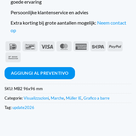
goede ervaring
Persoonlijke klantenservice en advies
Extra korting bij grote aantallen mogelijk:
Neem contact
op
IDeal
Bancontact
Visto
MasterCard
American
Sepa
PayPal
Express
Bonifico
bancario
AGGIUNGI AL PREVENTIVO
SKU:
MB2 96x96 mm
Categorie:
Visualizzazioni
,
Marche
,
Müller IE
,
Grafico a barre
Tag:
update2026