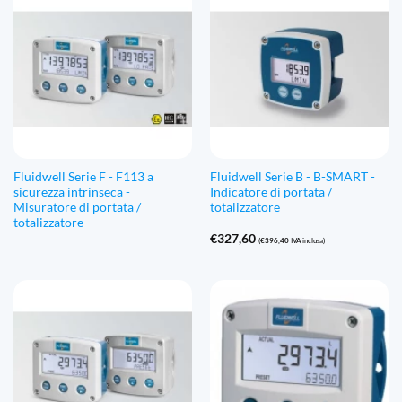
Fluidwell Serie F - F113 a
Fluidwell Serie B - B-SMART -
sicurezza intrinseca -
Indicatore di portata /
Misuratore di portata /
totalizzatore
totalizzatore
€
327,60
(
€
396,40
IVA inclusa)