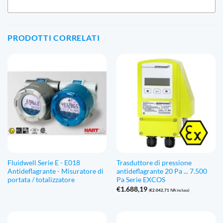
PRODOTTI CORRELATI
Fluidwell Serie E - E018
Trasduttore di pressione
Antideflagrante - Misuratore di
antideflagrante 20 Pa ... 7.500
portata / totalizzatore
Pa Serie EXCOS
€
1.688,19
(
€
2.042,71
IVA inclusa)