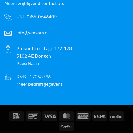
Neem vrijblijvend contact op:
+31 (0)85-0646409
info@sensors.nl
Prosciutto di Lage 172-178
5102 AE Dongen
Paesi Bassi
K.v.K.: 17253796
Meer bedrijfsgegevens →
IDeal
Bancontact
Visto
MasterCard
American
Sepa
Molli
Express
PayPal