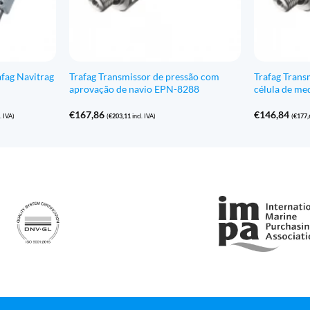
afag Navitrag
Trafag Transmissor de pressão com
Trafag Trans
aprovação de navio EPN-8288
célula de m
€
167,86
€
146,84
. IVA)
(
€
203,11
incl. IVA)
(
€
177,