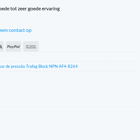
oede tot zeer goede ervaring
em contact op
an
Sepa
PayPal
Transferência
s
bancária
sor de pressão Trafag Block NPN AF4-8264