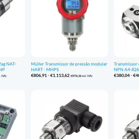
fag NAT-
Müller Transmissor de pressão modular
Transmissor 
PNP
HART - MHPS
NPN A4-82
Gama
€
806,91
-
€
1.113,62
€
380,04
-
€
4
. IVA)
(
€
976,36
incl. IVA)
de
preços:
€806,91
a
€1.113,62