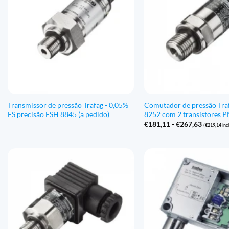
Transmissor de pressão Trafag - 0,05%
Comutador de pressão Tra
FS precisão ESH 8845 (a pedido)
8252 com 2 transístores 
Gama
€
181,11
-
€
267,63
(
€
219,14
incl
de
preços:
€181,11
a
€267,63