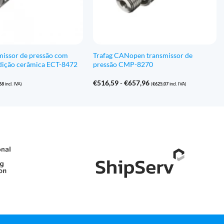
missor de pressão com
Trafag CANopen transmissor de
edição cerâmica ECT-8472
pressão CMP-8270
Gama
€
516,59
-
€
657,96
68
incl. IVA)
(
€
625,07
incl. IVA)
de
preços:
€516,59
a
€657,96