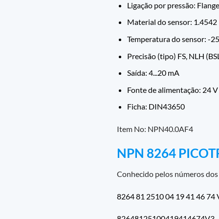
Ligação por pressão: Flang
Material do sensor: 1.4542
Temperatura do sensor: -25
Precisão (tipo) FS, NLH (BS
Saída: 4...20 mA
Fonte de alimentação: 24 
Ficha: DIN43650
Item No: NPN40.0AF4
NPN 8264 PICO
Conhecido pelos números dos 
8264 81 2510 04 19 41 46 74
82648125100419414674V3