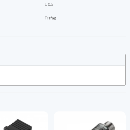
± 0.5
Trafag