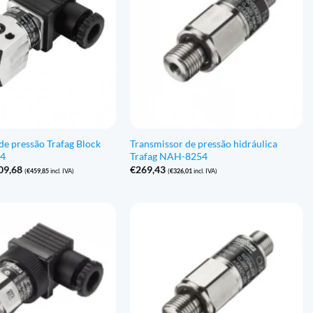
de pressão Trafag Block
Transmissor de pressão hidráulica
64
Trafag NAH-8254
Gama
09,68
€
269,43
(
€
459,85
incl. IVA)
(
€
326,01
incl. IVA)
de
preços:
€380,04
a
€409,68