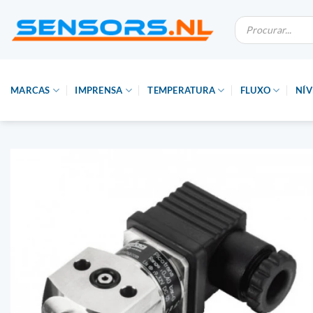
Saltar
Pesquisa
para
de
produtos
o
conteúdo
MARCAS
IMPRENSA
TEMPERATURA
FLUXO
NÍV