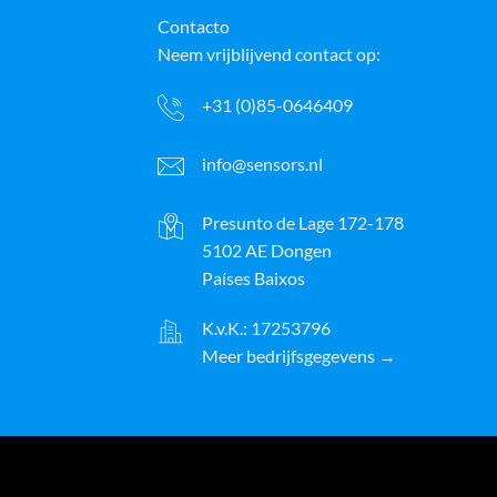
Contacto
Neem vrijblijvend contact op:
+31 (0)85-0646409
info@sensors.nl
Presunto de Lage 172-178
5102 AE Dongen
Países Baixos
K.v.K.: 17253796
Meer bedrijfsgegevens →
ayPal