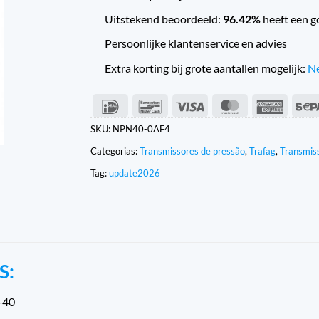
Uitstekend beoordeeld:
96.42%
heeft een g
Persoonlijke klantenservice en advies
Extra korting bij grote aantallen mogelijk:
Ne
IDeal
Contacto
Visto
MasterCard
Americ
com
Expres
SKU:
NPN40-0AF4
o
Categorias:
Transmissores de pressão
,
Trafag
,
Transmis
banco
Tag:
update2026
S:
 +40