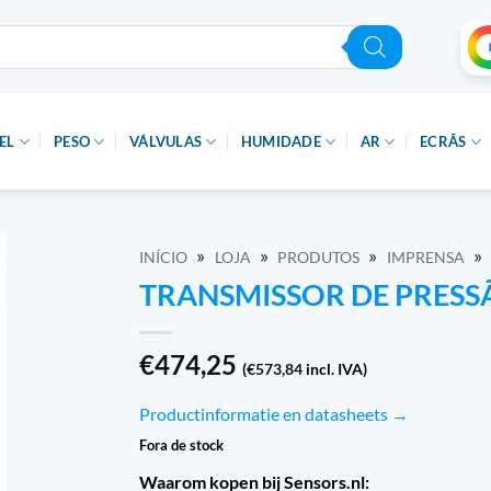
EL
PESO
VÁLVULAS
HUMIDADE
AR
ECRÃS
»
»
»
»
INÍCIO
LOJA
PRODUTOS
IMPRENSA
TRANSMISSOR DE PRESS
€
474,25
(
€
573,84
incl. IVA)
Productinformatie en datasheets →
Fora de stock
Waarom kopen bij Sensors.nl: