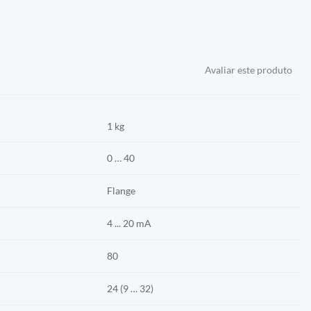
Avaliar este produto
1 kg
0 … 40
Flange
4 ... 20 mA
80
24 (9 … 32)