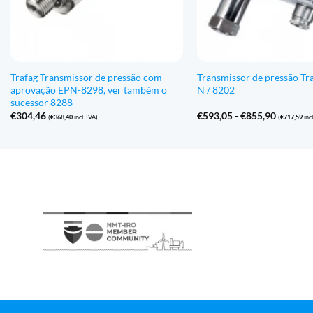
Trafag Transmissor de pressão com
Transmissor de pressão Tr
aprovação EPN-8298, ver também o
N / 8202
sucessor 8288
Gama
€
304,46
€
593,05
-
€
855,90
(
€
368,40
incl. IVA)
(
€
717,59
incl
de
preços:
€593,05
a
€855,90