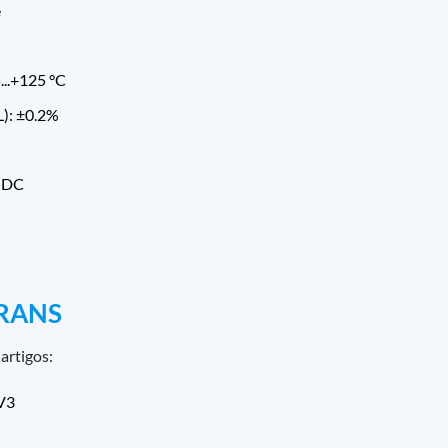
e
...+125 °C
L): ±0.2%
V DC
TRANS
artigos:
 V3