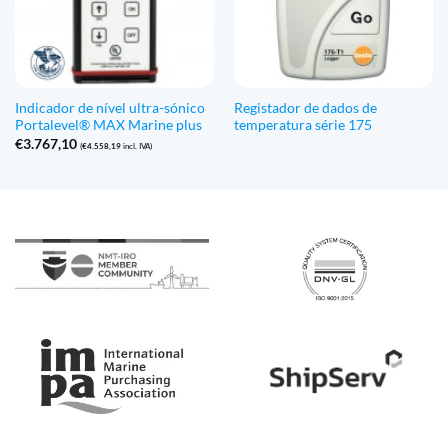
Indicador de nível ultra-sónico
Registador de dados de
Portalevel® MAX Marine plus
temperatura série 175
€
3.767,10
(
€
4.558,19
incl. IVA)