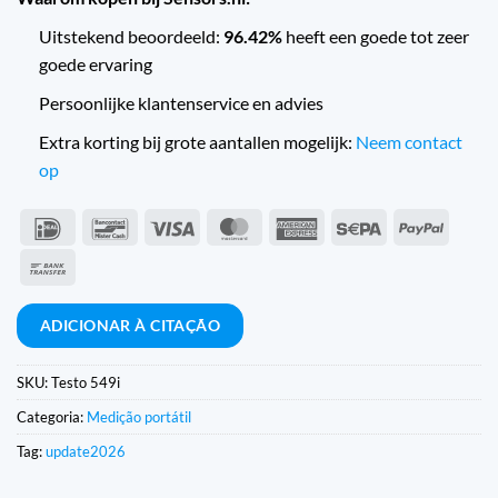
Uitstekend beoordeeld:
96.42%
heeft een goede tot zeer
goede ervaring
Persoonlijke klantenservice en advies
Extra korting bij grote aantallen mogelijk:
Neem contact
op
IDeal
Contacto
Visto
MasterCard
American
Sepa
PayPal
com
Express
Transferência
o
bancária
banco
ADICIONAR À CITAÇÃO
SKU:
Testo 549i
Categoria:
Medição portátil
Tag:
update2026