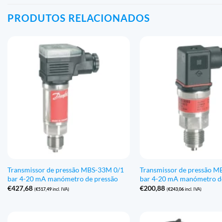
PRODUTOS RELACIONADOS
Transmissor de pressão MBS-33M 0/1
Transmissor de pressão M
bar 4-20 mA manómetro de pressão
bar 4-20 mA manómetro d
€
427,68
€
200,88
(
€
517,49
incl. IVA)
(
€
243,06
incl. IVA)