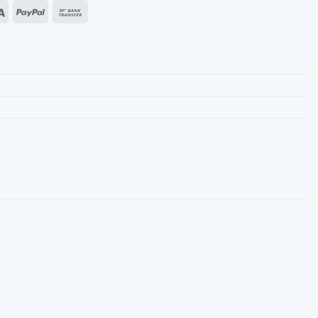
an
Sepa
PayPal
Transferência
s
bancária