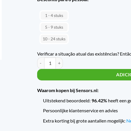
1 - 4
5 - 9
10 - 24
Verificar a situação atual das existências? Entã
Pressostaat RT-5A (+) 3/8 BSP + vergrendeling quan
ADIC
Waarom kopen bij Sensors.nl:
Uitstekend beoordeeld:
96.42%
heeft een g
Persoonlijke klantenservice en advies
Extra korting bij grote aantallen mogelijk:
Ne