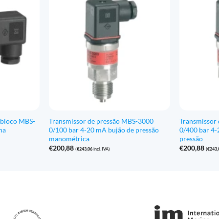
 bloco MBS-
Transmissor de pressão MBS-3000
Transmissor
ha
0/100 bar 4-20 mA bujão de pressão
0/400 bar 4
manométrica
pressão
€
200,88
€
200,88
(
€
243,06
incl. IVA)
(
€
243,