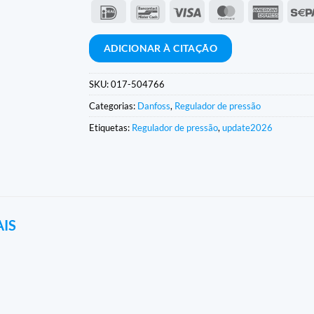
IDeal
Contacto
Visto
MasterCard
Americ
com
Expres
o
ADICIONAR À CITAÇÃO
banco
SKU:
017-504766
Categorias:
Danfoss
,
Regulador de pressão
Etiquetas:
Regulador de pressão
,
update2026
AIS