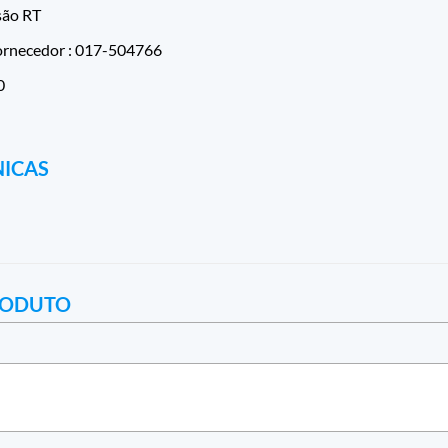
são RT
ornecedor : 017-504766
0
NICAS
RODUTO