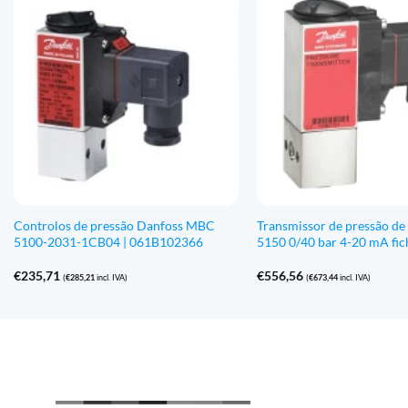
Controlos de pressão Danfoss MBC
Transmissor de pressão de
5100-2031-1CB04 | 061B102366
5150 0/40 bar 4-20 mA fic
€
235,71
€
556,56
(
€
285,21
incl. IVA)
(
€
673,44
incl. IVA)