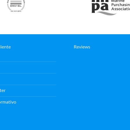
liente
Reviews
ter
ormativo