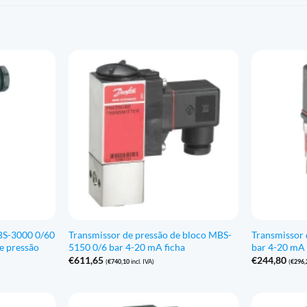
BS-3000 0/60
Transmissor de pressão de bloco MBS-
Transmissor
e pressão
5150 0/6 bar 4-20 mA ficha
bar 4-20 mA
€
611,65
€
244,80
(
€
740,10
incl. IVA)
(
€
296,