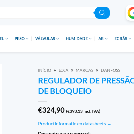
EL
PESO
VÁLVULAS
HUMIDADE
AR
ECRÃS
»
»
»
INÍCIO
LOJA
MARCAS
DANFOSS
REGULADOR DE PRESSÃO R
DE BLOQUEIO
€
324,90
(
€
393,13
incl. IVA)
Productinformatie en datasheets →
Desconto para o pessoal: