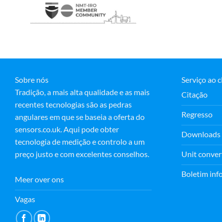
Sobre nós
Serviço ao c
Tradição, a mais alta qualidade e as mais
Citação
recentes tecnologias são as pedras
Regresso
angulares em que se baseia a oferta do
sensors.co.uk. Aqui pode obter
Downloads
tecnologia de medição e controlo a um
Unit conver
preço justo e com excelentes conselhos.
Boletim inf
Meer over ons
Vagas