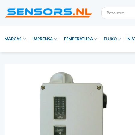
Saltar
Pesquisa
para
de
produtos
o
conteúdo
MARCAS
IMPRENSA
TEMPERATURA
FLUXO
NÍV