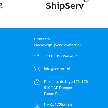
Contacto
Neem vrijblijvend contact op:
+31 (0)85-0646409
info@sensors.nl
Presunto de Lage 172-178
5102 AE Dongen
Países Baixos
K.v.K.: 17253796