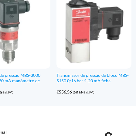
 de pressão MBS-3000
Transmissor de pressão de bloco MBS-
-20 mA manómetro de
5150 0/16 bar 4-20 mA ficha
€
556,56
06
incl. IVA)
(
€
673,44
incl. IVA)