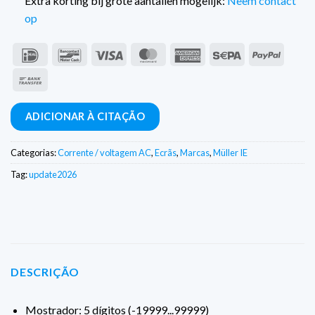
Extra korting bij grote aantallen mogelijk:
Neem contact
op
IDeal
Contacto
Visto
MasterCard
American
Sepa
PayPal
com
Express
Transferência
o
bancária
banco
ADICIONAR À CITAÇÃO
Categorias:
Corrente / voltagem AC
,
Ecrãs
,
Marcas
,
Müller IE
Tag:
update2026
DESCRIÇÃO
Mostrador: 5 dígitos (-19999...99999)