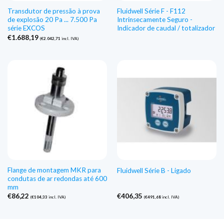
Transdutor de pressão à prova
Fluidwell Série F - F112
de explosão 20 Pa ... 7.500 Pa
Intrinsecamente Seguro -
série EXCOS
Indicador de caudal / totalizador
€
1.688,19
(
€
2.042,71
incl. IVA)
Flange de montagem MKR para
Fluidwell Série B - Ligado
condutas de ar redondas até 600
mm
€
86,22
€
406,35
(
€
104,33
incl. IVA)
(
€
491,68
incl. IVA)