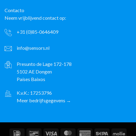
Contacto
Neem vrijblijvend contact op:
+31 (0)85-0646409
info@sensors.nl
Presunto de Lage 172-178
5102 AE Dongen
Países Baixos
K.v.K.: 17253796
Meer bedrijfsgegevens →
IDeal
Contacto
Visto
MasterCard
American
Sepa
Molli