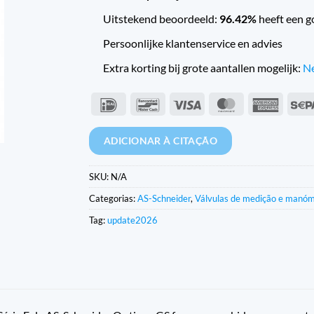
Uitstekend beoordeeld:
96.42%
heeft een g
Persoonlijke klantenservice en advies
Extra korting bij grote aantallen mogelijk:
Ne
IDeal
Contacto
Visto
MasterCard
Americ
com
Expres
o
ADICIONAR À CITAÇÃO
banco
SKU:
N/A
Categorias:
AS-Schneider
,
Válvulas de medição e manó
Tag:
update2026