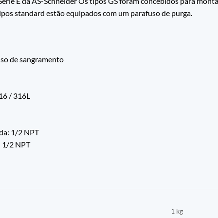
Série E da AS-Schneider Os tipos GS foram concebidos para mon
tipos standard estão equipados com um parafuso de purga.
fuso de sangramento
316 / 316L
da: 1/2 NPT
: 1/2 NPT
1 kg