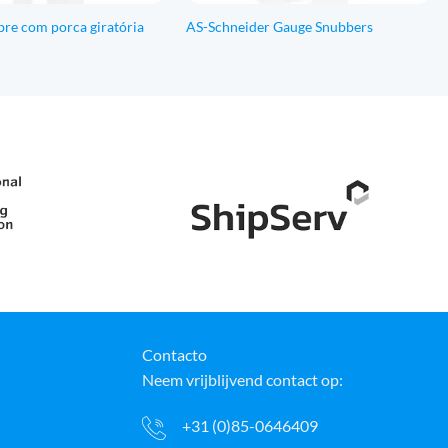
ibre com porca giratória
AS-Schneider Gauge Snubbers
Contacto
Neem vrijblijvend contact op:
+31 (0)85-0646409