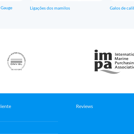
 Gauge
Ligações dos mamilos
Galos de cal
liente
Reviews