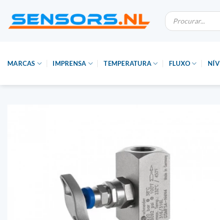
Saltar
Pesquisa
para
de
produtos
o
conteúdo
MARCAS
IMPRENSA
TEMPERATURA
FLUXO
NÍV