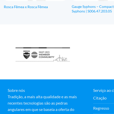
Gauge Syphons – Compact
Rosca Fêmea x Rosca Fêmea
Syphons | S006.47.203.05
Sobre nós
Serviço ao c
Tradição, a mais alta qualidade e as mais
Citação
recentes tecnologias são as pedras
Regresso
angulares em que se baseia a oferta do