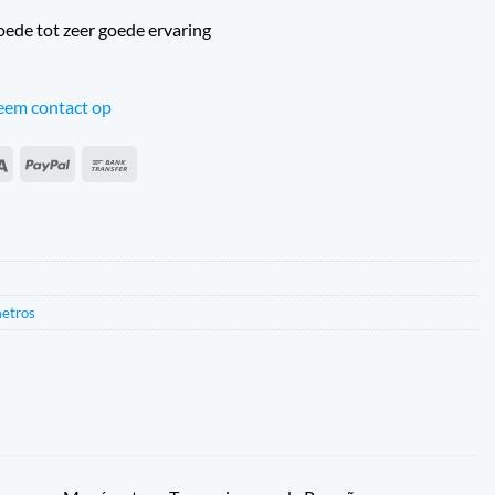
oede tot zeer goede ervaring
em contact op
an
Sepa
PayPal
Transferência
s
bancária
metros