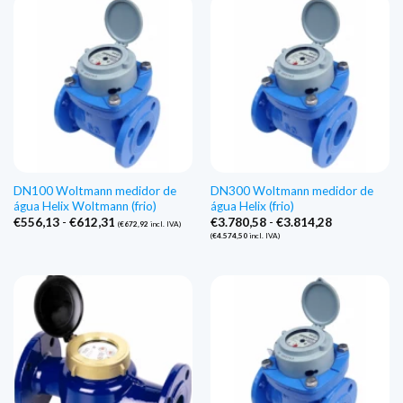
DN100 Woltmann medidor de
DN300 Woltmann medidor de
água Helix Woltmann (frio)
água Helix (frio)
Gama
Gama
€
556,13
-
€
612,31
€
3.780,58
-
€
3.814,28
(
€
672,92
incl. IVA)
de
de
(
€
4.574,50
incl. IVA)
preços:
preços:
€556,13
€3.780,58
a
a
€612,31
€3.814,28