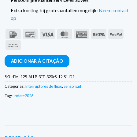
Extra korting bij grote aantallen mogelijk:
Neem contact
op
IDeal
Contacto
Visto
MasterCard
American
Sepa
PayPal
com
Express
Transferência
o
bancária
banco
ADICIONAR À CITAÇÃO
SKU:
FML125-ALLP-3EE-320cS-12-S1-D1
Categorias:
Interruptores de fluxo
,
Sensors.nl
Tag:
update2026