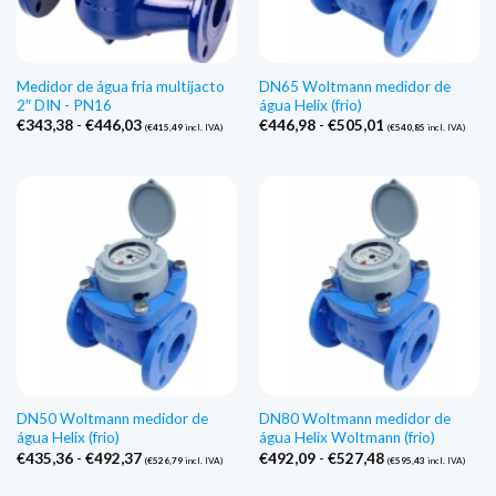
Medidor de água fria multijacto
DN65 Woltmann medidor de
2″ DIN - PN16
água Helix (frio)
Gama
Gama
€
343,38
-
€
446,03
€
446,98
-
€
505,01
(
€
415,49
incl. IVA)
(
€
540,85
incl. IVA)
de
de
preços:
preços:
€343,38
€446,98
a
a
€446,03
€505,01
DN50 Woltmann medidor de
DN80 Woltmann medidor de
água Helix (frio)
água Helix Woltmann (frio)
Gama
Gama
€
435,36
-
€
492,37
€
492,09
-
€
527,48
(
€
526,79
incl. IVA)
(
€
595,43
incl. IVA)
de
de
preços:
preços: