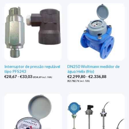
€435,36
€492,09
a
a
€492,37
€527,48
Interruptor de pressão regulável
DN250 Woltmann medidor de
tipo PFS243
água Helix (frio)
Gama
Gama
€
28,67
-
€
33,03
€
2.299,80
-
€
2.336,88
(
€
34,69
incl. IVA)
de
de
(
€
2.782,76
incl. IVA)
preços:
preços:
€28,67
€2.299,80
a
a
€33,03
€2.336,88