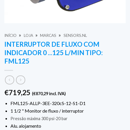
»
»
»
INÍCIO
LOJA
MARCAS
SENSORS.NL
INTERRUPTOR DE FLUXO COM
INDICADOR 0 ...125 L/MIN TIPO:
FML125
€
719,25
(
€
870,29
incl. IVA)
FML125-ALLP-3EE-320cS-12-S1-D1
1 1/2 " Monitor de fluxo / interruptor
Pressão máxima 300 psi-20 bar
Alu. alojamento