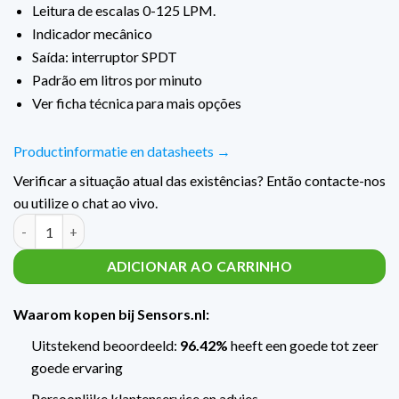
Leitura de escalas 0-125 LPM.
Indicador mecânico
Saída: interruptor SPDT
Padrão em litros por minuto
Ver ficha técnica para mais opções
Productinformatie en datasheets →
Verificar a situação atual das existências? Então contacte-nos
ou utilize o chat ao vivo.
Flowschakelaar met indicator 0 ...125 L/min type: FML125 quant
ADICIONAR AO CARRINHO
Waarom kopen bij Sensors.nl:
Uitstekend beoordeeld:
96.42%
heeft een goede tot zeer
goede ervaring
Persoonlijke klantenservice en advies