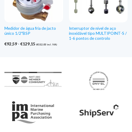
Medidor de água fria de jacto
Interruptor de nível de aço
único 1/2″BSP
inoxidável tipo MULTIPOINT-S /
1-6 pontos de controlo
Gama
€
92,59
-
€
129,15
(
€
112,03
incl. IVA)
de
preços:
€92,59
a
€129,15