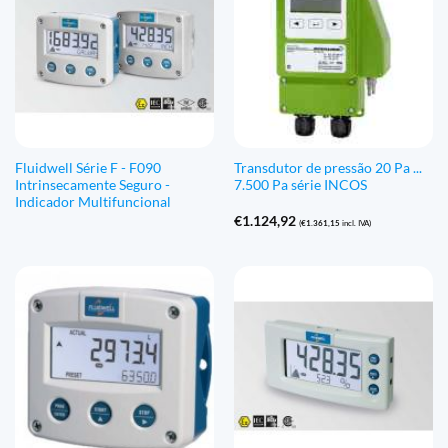
Fluidwell Série F - F090
Transdutor de pressão 20 Pa ...
Intrinsecamente Seguro -
7.500 Pa série INCOS
Indicador Multifuncional
€
1.124,92
(
€
1.361,15
incl. IVA)