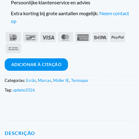
Persoonlijke klantenservice en advies
Extra korting bij grote aantallen mogelijk:
Neem contact
op
IDeal
Contacto
Visto
MasterCard
American
Sepa
PayPal
com
Express
Transferência
o
bancária
banco
ADICIONAR À CITAÇÃO
Categorias:
Ecrãs
,
Marcas
,
Müller IE
,
Termopar
Tag:
update2026
DESCRIÇÃO