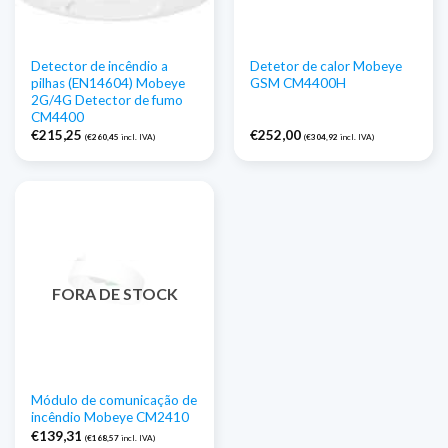
Detector de incêndio a
Detetor de calor Mobeye
pilhas (EN14604) Mobeye
GSM CM4400H
2G/4G Detector de fumo
CM4400
€
215,25
€
252,00
(
€
260,45
incl. IVA)
(
€
304,92
incl. IVA)
FORA DE STOCK
Módulo de comunicação de
incêndio Mobeye CM2410
€
139,31
(
€
168,57
incl. IVA)