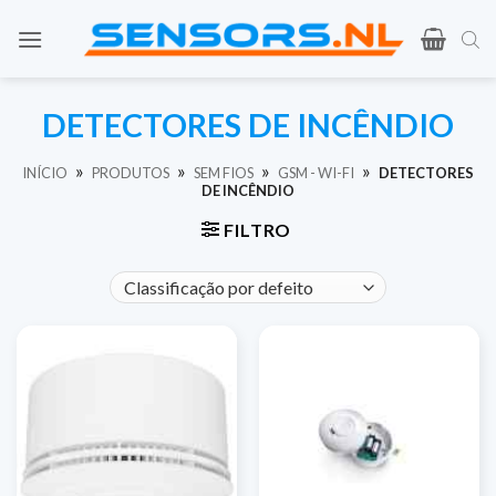
Saltar
para
o
conteúdo
DETECTORES DE INCÊNDIO
»
»
»
»
INÍCIO
PRODUTOS
SEM FIOS
GSM - WI-FI
DETECTORES
DE INCÊNDIO
FILTRO