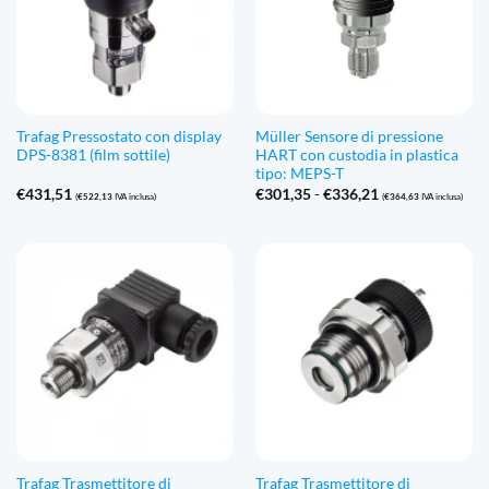
Trafag Pressostato con display
Müller Sensore di pressione
DPS-8381 (film sottile)
HART con custodia in plastica
tipo: MEPS-T
Fascia
€
431,51
€
301,35
-
€
336,21
(
€
522,13
IVA inclusa)
(
€
364,63
IVA inclusa)
di
prezzo:
Da
€301,35
a
€336,21
Trafag Trasmettitore di
Trafag Trasmettitore di