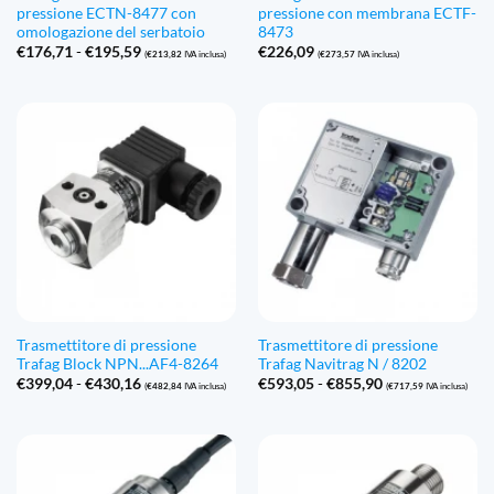
pressione ECTN-8477 con
pressione con membrana ECTF-
omologazione del serbatoio
8473
Fascia
€
176,71
-
€
195,59
€
226,09
(
€
213,82
IVA inclusa)
(
€
273,57
IVA inclusa)
di
prezzo:
Da
€176,71
a
€195,59
Trasmettitore di pressione
Trasmettitore di pressione
Trafag Block NPN...AF4-8264
Trafag Navitrag N / 8202
Fascia
Fascia
€
399,04
-
€
430,16
€
593,05
-
€
855,90
(
€
482,84
IVA inclusa)
(
€
717,59
IVA inclusa)
di
di
prezzo:
prezzo:
Da
Da
€399,04
€593,05
a
a
€430,16
€855,90