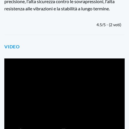
precisione, l'alta sicurezza contro le sovrapressioni, l'alta
resistenza alle vibrazioni e la stabilità a lungo termine.
4.5/5 - (2 voti)
VIDEO