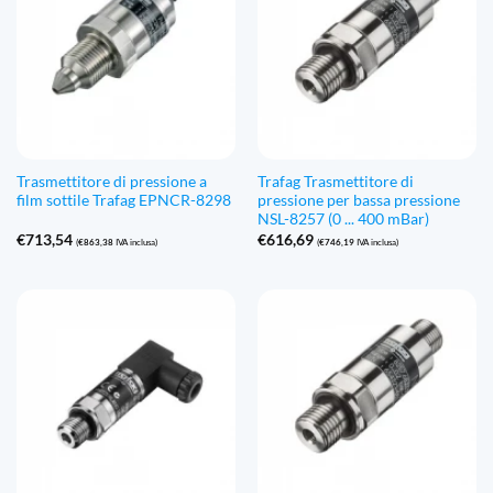
Trasmettitore di pressione a
Trafag Trasmettitore di
film sottile Trafag EPNCR-8298
pressione per bassa pressione
NSL-8257 (0 ... 400 mBar)
€
713,54
€
616,69
(
€
863,38
IVA inclusa)
(
€
746,19
IVA inclusa)