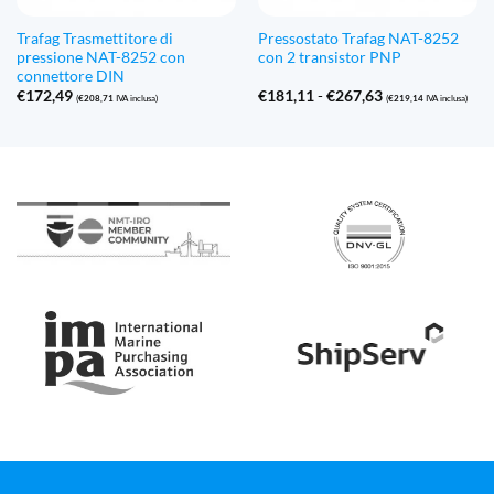
Trafag Trasmettitore di
Pressostato Trafag NAT-8252
pressione NAT-8252 con
con 2 transistor PNP
connettore DIN
Fascia
€
172,49
€
181,11
-
€
267,63
(
€
208,71
IVA inclusa)
(
€
219,14
IVA inclusa)
di
prezzo:
Da
€181,11
a
€267,63