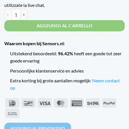
utilizzate la live chat.
Quantità Trafag Druktransmitter met keramische meetcel ECT-8472
AGGIUNGI AL CARRELLO
Waarom kopen bij Sensors.nl:
Uitstekend beoordeeld:
96.42%
heeft een goede tot zeer
goede ervaring
Persoonlijke klantenservice en advies
Extra korting bij grote aantallen mogelijk:
Neem contact
op
IDeal
Bancontact
Visto
MasterCard
American
Sepa
PayPal
Express
Bonifico
bancario
AGGIUNGI AL PREVENTIVO