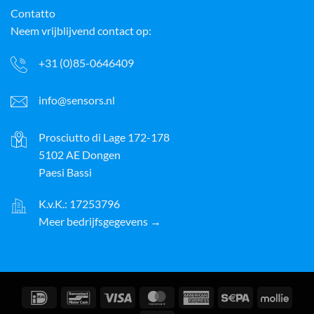
Contatto
Neem vrijblijvend contact op:
+31 (0)85-0646409
info@sensors.nl
Prosciutto di Lage 172-178
5102 AE Dongen
Paesi Bassi
K.v.K.: 17253796
Meer bedrijfsgegevens →
IDeal
Bancontact
Visto
MasterCard
American
Sepa
Molli
Express