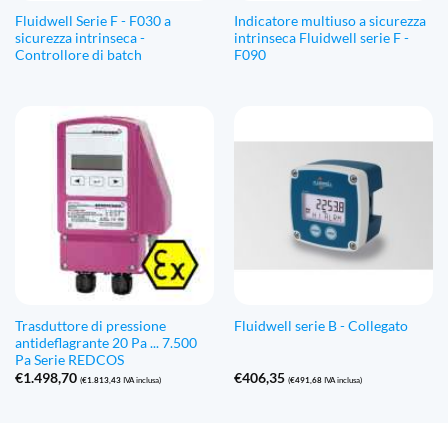
Fluidwell Serie F - F030 a
Indicatore multiuso a sicurezza
sicurezza intrinseca -
intrinseca Fluidwell serie F -
Controllore di batch
F090
Trasduttore di pressione
Fluidwell serie B - Collegato
antideflagrante 20 Pa ... 7.500
Pa Serie REDCOS
€
1.498,70
€
406,35
(
€
1.813,43
IVA inclusa)
(
€
491,68
IVA inclusa)