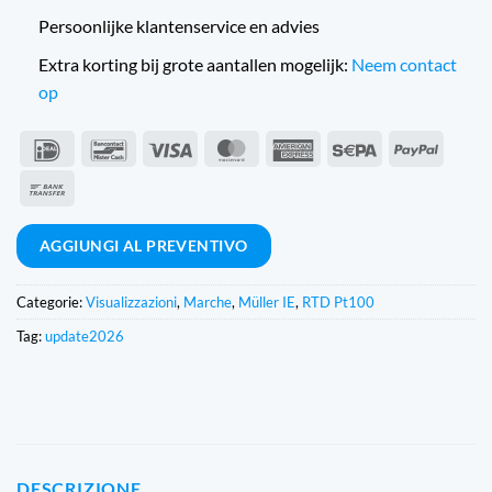
Persoonlijke klantenservice en advies
Extra korting bij grote aantallen mogelijk:
Neem contact
op
IDeal
Bancontact
Visto
MasterCard
American
Sepa
PayPal
Express
Bonifico
bancario
AGGIUNGI AL PREVENTIVO
Categorie:
Visualizzazioni
,
Marche
,
Müller IE
,
RTD Pt100
Tag:
update2026
DESCRIZIONE