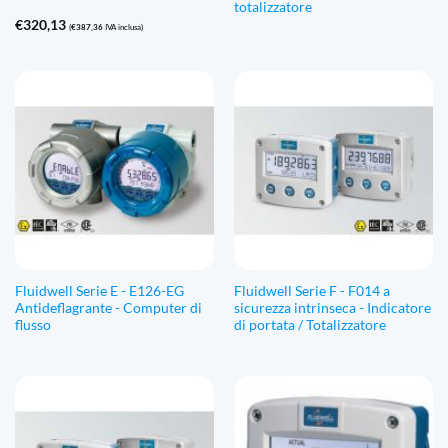
totalizzatore
€
320,13
(
€
387,36
IVA inclusa)
Fluidwell Serie E - E126-EG
Fluidwell Serie F - F014 a
Antideflagrante - Computer di
sicurezza intrinseca - Indicatore
flusso
di portata / Totalizzatore