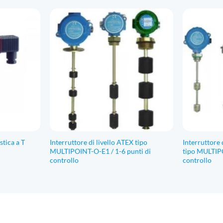
Da
€242,11
a
€278,25
stica a T
Interruttore di livello ATEX tipo
Interruttore d
MULTIPOINT-O-E1 / 1-6 punti di
tipo MULTIPO
controllo
controllo