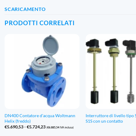
SCARICAMENTO
PRODOTTI CORRELATI
DN400 Contatore d'acqua Woltmann
Interruttore di livello tip
Helix (freddo)
S1S con un contatto
Fascia
€
5.690,53
-
€
5.724,23
(
€
6.885,54
IVA inclusa)
di
prezzo: