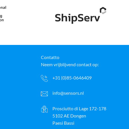
Contatto
Neem vrijblijvend contact op:
+31 (0)85-0646409
info@sensors.nl
Prosciutto di Lage 172-178
5102 AE Dongen
Paesi Bassi