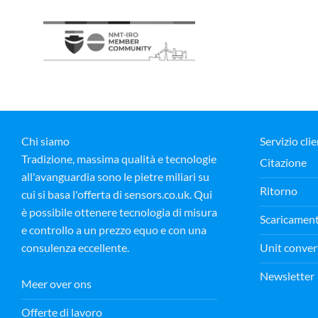
Chi siamo
Servizio clie
Tradizione, massima qualità e tecnologie
Citazione
all'avanguardia sono le pietre miliari su
Ritorno
cui si basa l'offerta di sensors.co.uk. Qui
è possibile ottenere tecnologia di misura
Scaricamen
e controllo a un prezzo equo e con una
Unit conver
consulenza eccellente.
Newsletter
Meer over ons
Offerte di lavoro