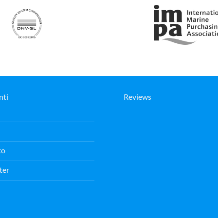
nti
Reviews
to
ter