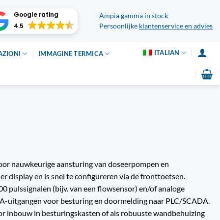
Google rating
Ampia gamma in stock
4.5
Persoonlijke
klantenservice en advies
ITALIAN
AZIONI
IMMAGINE TERMICA
 voor nauwkeurige aansturing van doseerpompen en
 display en is snel te configureren via de fronttoetsen.
0 pulssignalen (bijv. van een flowsensor) en/of analoge
–20 mA-uitgangen voor besturing en doormelding naar PLC/SCADA.
or inbouw in besturingskasten of als robuuste wandbehuizing