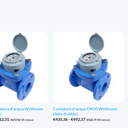
tore d'acqua Woltmann
Contatore d'acqua DN50 Woltmann
)
Helix (freddo)
Fascia
Fascia
12,31
€
435,36
-
€
492,37
(
€
672,92
IVA inclusa)
(
€
526,79
IVA inclusa)
di
di
prezzo:
prezzo: