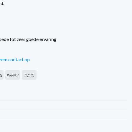
ld.
oede tot zeer goede ervaring
em contact op
an
Sepa
PayPal
Bonifico
s
bancario