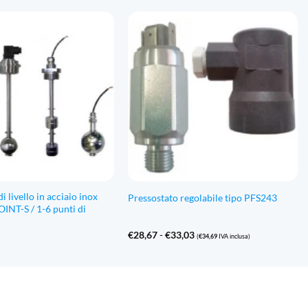
Da
Da
€556,13
€435,36
a
a
€612,31
€492,37
i livello in acciaio inox
Pressostato regolabile tipo PFS243
INT-S / 1-6 punti di
Fascia
€
28,67
-
€
33,03
(
€
34,69
IVA inclusa)
di
prezzo:
Da
€28,67
a
€33,03