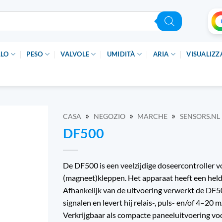
LLO
PESO
VALVOLE
UMIDITÀ
ARIA
VISUALIZZ
»
»
»
CASA
NEGOZIO
MARCHE
SENSORS.NL
DF500
De DF500 is een veelzijdige doseercontroller
(magneet)kleppen. Het apparaat heeft een helder
Afhankelijk van de uitvoering verwerkt de DF50
signalen en levert hij relais-, puls- en/of 4
Verkrijgbaar als compacte paneeluitvoering vo