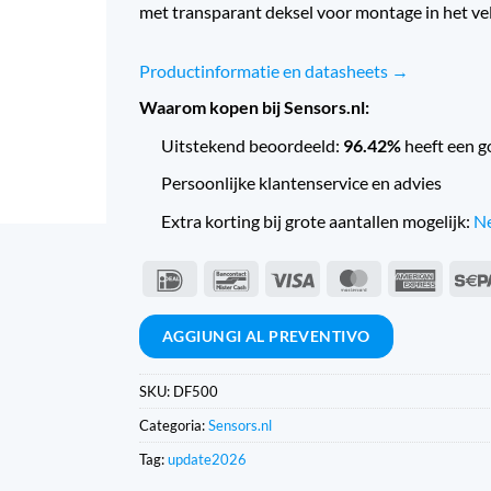
met transparant deksel voor montage in het ve
Productinformatie en datasheets →
Waarom kopen bij Sensors.nl:
Uitstekend beoordeeld:
96.42%
heeft een g
Persoonlijke klantenservice en advies
Extra korting bij grote aantallen mogelijk:
Ne
IDeal
Bancontact
Visto
MasterCard
Americ
Expres
AGGIUNGI AL PREVENTIVO
SKU:
DF500
Categoria:
Sensors.nl
Tag:
update2026