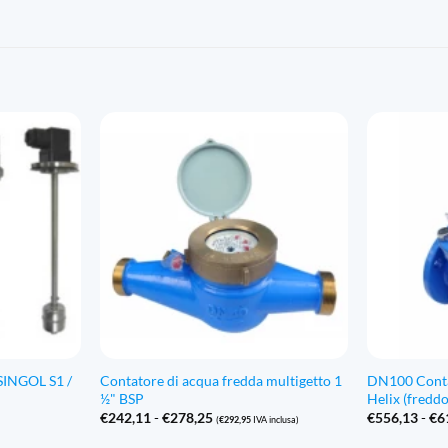
o SINGOL S1 /
Contatore di acqua fredda multigetto 1
DN100 Conta
½" BSP
Helix (freddo
Fascia
€
242,11
-
€
278,25
€
556,13
-
€
6
(
€
292,95
IVA inclusa)
di
prezzo: