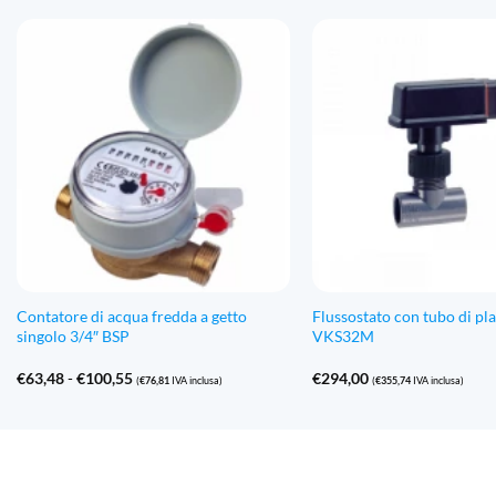
Da
€5.690,53
a
€5.724,23
Contatore di acqua fredda a getto
Flussostato con tubo di pla
singolo 3/4″ BSP
VKS32M
Fascia
€
63,48
-
€
100,55
€
294,00
(
€
76,81
IVA inclusa)
(
€
355,74
IVA inclusa)
di
prezzo:
Da
€63,48
a
€100,55