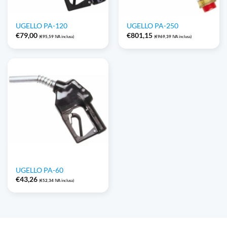
UGELLO PA-120
UGELLO PA-250
€
79,00
€
801,15
(
€
95,59
IVA inclusa)
(
€
969,39
IVA inclusa)
UGELLO PA-60
€
43,26
(
€
52,34
IVA inclusa)