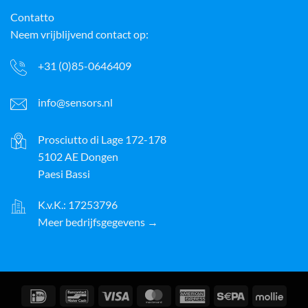
Contatto
Neem vrijblijvend contact op:
+31 (0)85-0646409
info@sensors.nl
Prosciutto di Lage 172-178
5102 AE Dongen
Paesi Bassi
K.v.K.: 17253796
Meer bedrijfsgegevens →
IDeal
Bancontact
Visto
MasterCard
American
Sepa
Molli