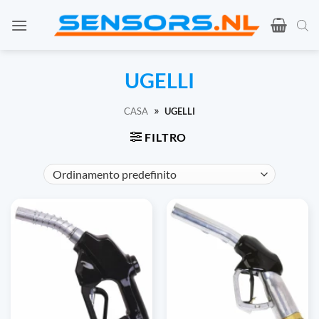
Vai
al
contenuto
UGELLI
»
CASA
UGELLI
FILTRO