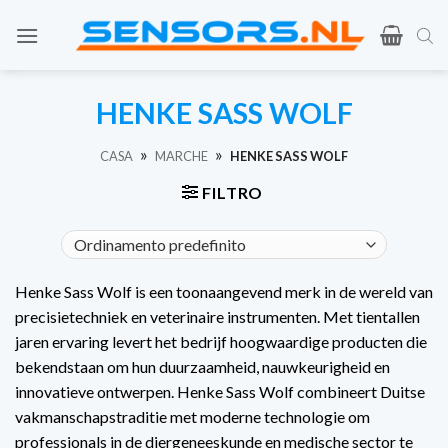
Vai
al
contenuto
HENKE SASS WOLF
»
»
CASA
MARCHE
HENKE SASS WOLF
FILTRO
Henke Sass Wolf is een toonaangevend merk in de wereld van
precisietechniek en veterinaire instrumenten. Met tientallen
jaren ervaring levert het bedrijf hoogwaardige producten die
bekendstaan om hun duurzaamheid, nauwkeurigheid en
innovatieve ontwerpen. Henke Sass Wolf combineert Duitse
vakmanschapstraditie met moderne technologie om
professionals in de diergeneeskunde en medische sector te