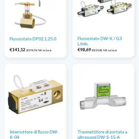
Flussostato DW-K / 0,3
Flussostato DP02.1.25.0
L/min.
€
141,12
€
98,69
(
€
170,76
IVA inclusa)
(
€
119,41
IVA inclusa)
Interruttore di flusso DW-
Trasmettitore di portata a
K-04
ultrasuoni DW-S-15-A