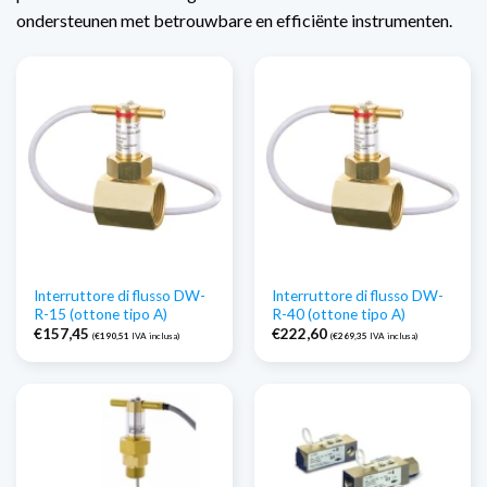
ondersteunen met betrouwbare en efficiënte instrumenten.
Interruttore di flusso DW-
Interruttore di flusso DW-
R-15 (ottone tipo A)
R-40 (ottone tipo A)
€
157,45
€
222,60
(
€
190,51
IVA inclusa)
(
€
269,35
IVA inclusa)