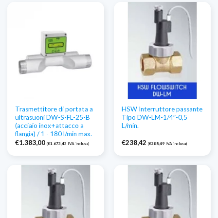
a
€1.207,50
Trasmettitore di portata a
HSW Interruttore passante
ultrasuoni DW-S-FL-25-B
Tipo DW-LM-1/4″-0,5
(acciaio inox+attacco a
L/min.
flangia) / 1 - 180 l/min max.
€
1.383,00
€
238,42
(
€
1.673,43
IVA inclusa)
(
€
288,49
IVA inclusa)