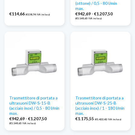
(ottone) / 0,5 - 80 l/min
max.
Fascia
€
114,66
€
942,69
-
€
1.207,50
(
€
138,74
IVA inclusa)
di
(
€
1.140,65
IVA inclusa)
prezzo:
Da
€942,69
a
€1.207,50
Trasmettitore di portata a
Trasmettitore di portata a
ultrasuoni DW-S-15-B
ultrasuoni DW-S-25-B
(acciaio inox) / 0,5 - 80 l/min
(acciaio inox) / 1 - 180 l/min
max.
max.
Fascia
€
942,69
-
€
1.207,50
€
1.175,55
(
€
1.422,42
IVA inclusa)
di
(
€
1.140,65
IVA inclusa)
prezzo:
Da
€942,69