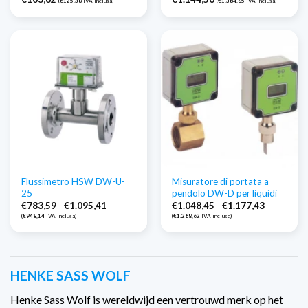
(
€
125,38
IVA inclusa)
(
€
1.384,85
IVA inclusa)
Flussimetro HSW DW-U-
Misuratore di portata a
25
pendolo DW-D per liquidi
Fascia
Fascia
€
783,59
-
€
1.095,41
€
1.048,45
-
€
1.177,43
di
di
(
€
948,14
IVA inclusa)
(
€
1.268,62
IVA inclusa)
prezzo:
prezzo:
Da
Da
€783,59
€1.048,45
a
a
€1.095,41
€1.177,43
HENKE SASS WOLF
Henke Sass Wolf is wereldwijd een vertrouwd merk op het