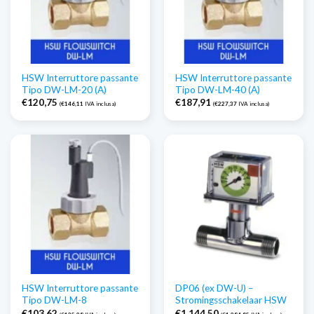
HSW Interruttore passante
HSW Interruttore passante
Tipo DW-LM-20 (A)
Tipo DW-LM-40 (A)
€
120,75
€
187,91
(
€
146,11
IVA inclusa)
(
€
227,37
IVA inclusa)
HSW Interruttore passante
DP06 (ex DW-U) –
Tipo DW-LM-8
Stromingsschakelaar HSW
€
103,62
€
1.144,50