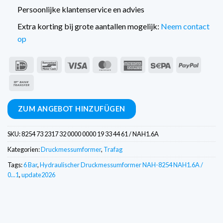
Persoonlijke klantenservice en advies
Extra korting bij grote aantallen mogelijk:
Neem contact
op
IDeal
Bancontact
Visum
MasterCard
American
Sepa
PayPal
Express
Banküberweisung
ZUM ANGEBOT HINZUFÜGEN
SKU:
8254 73 2317 32 0000 0000 19 33 44 61 / NAH1.6A
Kategorien:
Druckmessumformer
,
Trafag
Tags:
6 Bar
,
Hydraulischer Druckmessumformer NAH-8254 NAH1.6A /
0...1
,
update2026