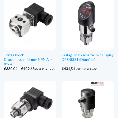
Trafag Block
Trafag Druckschalter mit Display
Druckmessumformer NPN A4-
DPS-8381 (Dünnfilm)
8264
Preisspanne:
€
380,04
–
€
409,68
€
431,51
(
€
459,85
inkl. MwSt.)
(
€
522,13
inkl. MwSt.)
€380,04
bis
€409,68