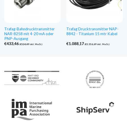
Trafag-Bahndrucktransmitter
Trafag Drucktransmitter NAP-
NAR-8258 mit 4-20 mA oder
8842 - Titanium 15 mtr Kabel
PNP-Ausgang
€
433,46
€
1.088,17
(
€
524,49
inkl. MwSt.)
(
€
1.316,69
inkl. MwSt.)