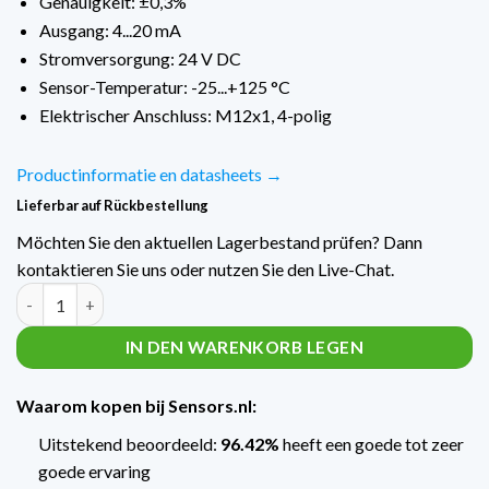
Genauigkeit: ±0,3%
Ausgang: 4...20 mA
Stromversorgung: 24 V DC
Sensor-Temperatur: -25...+125 °C
Elektrischer Anschluss: M12x1, 4-polig
Productinformatie en datasheets →
Lieferbar auf Rückbestellung
Möchten Sie den aktuellen Lagerbestand prüfen? Dann
kontaktieren Sie uns oder nutzen Sie den Live-Chat.
Trafag Hydrauliek druktransmitter NAH-8254 NAH1.6A / 0...1,6
IN DEN WARENKORB LEGEN
Waarom kopen bij Sensors.nl:
Uitstekend beoordeeld:
96.42%
heeft een goede tot zeer
goede ervaring