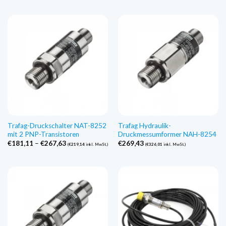
bis
€626,85
Trafag-Druckschalter NAT-8252
Trafag Hydraulik-
mit 2 PNP-Transistoren
Druckmessumformer NAH-8254
Preisspanne:
€
181,11
–
€
267,63
€
269,43
(
€
219,14
inkl. MwSt.)
(
€
326,01
inkl. MwSt.)
€181,11
bis
€267,63