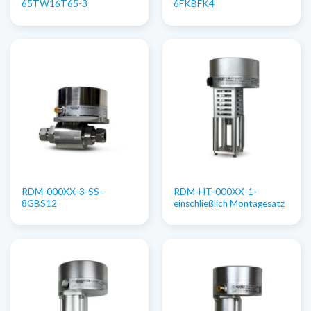
65TW16T65-3
6FKBFK4
RDM-000XX-3-SS-
RDM-HT-000XX-1-
8GBS12
einschließlich Montagesatz