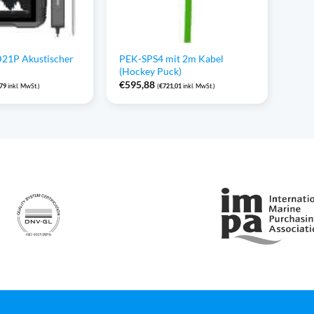
21P Akustischer
PEK-SPS4 mit 2m Kabel
(Hockey Puck)
€
595,88
,79
inkl. MwSt.)
(
€
721,01
inkl. MwSt.)