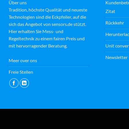
Über uns
Kundenbet
Tradition, höchste Qualität und neueste
Zitat
Technologien sind die Eckpfeiler, auf die
M E
Rückkehr
15 July 2026
sich das Angebot von sensors.de stützt.
Hier erhalten Sie Mess- und
Herunterla
Regeltechnik zu einem fairen Preis und
Fantastic customer service by
Unit conver
mit hervorragender Beratung.
Andrej. Not only kind and
helpful but going the extra
Newsletter
mile in order to help. Thank you
Meer over ons
from Magdalena
Read more
Freie Stellen