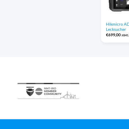
Hikmicro AD
Lecksucher
€
699,00
(
€
845