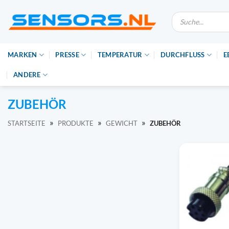
Zum
Suche
Inhalt
nach
Produkten
springen
MARKEN
PRESSE
TEMPERATUR
DURCHFLUSS
E
ANDERE
ZUBEHÖR
»
»
»
STARTSEITE
PRODUKTE
GEWICHT
ZUBEHÖR