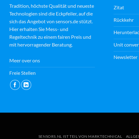
Tradition, höchste Qualität und neueste
Zitat
Technologien sind die Eckpfeiler, auf die
M E
Rückkehr
15 July 2026
sich das Angebot von sensors.de stützt.
Hier erhalten Sie Mess- und
Herunterla
Regeltechnik zu einem fairen Preis und
Fantastic customer service by
Unit conver
mit hervorragender Beratung.
Andrej. Not only kind and
helpful but going the extra
Newsletter
mile in order to help. Thank you
Meer over ons
from Magdalena
Read more
Freie Stellen
SENSORS.NL IST TEIL VON MARKTECHNICAL
ALLGE