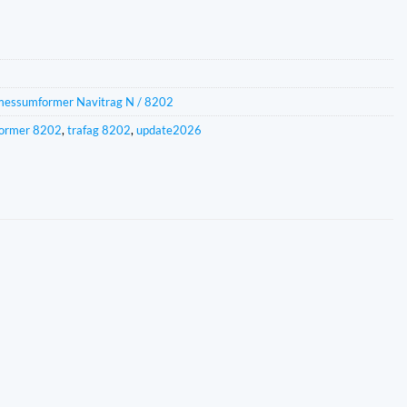
s
messumformer Navitrag N / 8202
ormer 8202
,
trafag 8202
,
update2026