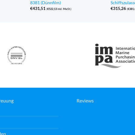
8381 (Dünnfilm)
Schiffszula
€
431,51
€
315,26
(
€
522,13
inkl. MwSt.)
(
€
381,
reuung
Reviews
den