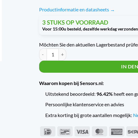
Productinformatie en datasheets →
3 STUKS OP VOORRAAD
Möchten Sie den aktuellen Lagerbestand prüfen
Trafag Druktransmitter Navitrag N / 8202 N25.0 M
IN DE
Waarom kopen bij Sensors.nl:
Uitstekend beoordeeld:
96.42%
heeft een g
Persoonlijke klantenservice en advies
Extra korting bij grote aantallen mogelijk:
Ne
IDeal
Bancontact
Visum
MasterCard
Americ