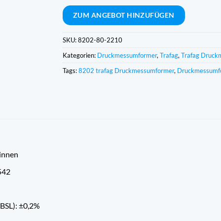
Expres
ZUM ANGEBOT HINZUFÜGEN
SKU:
8202-80-2210
Kategorien:
Druckmessumformer
,
Trafag
,
Trafag Druck
Tags:
8202 trafag Druckmessumformer
,
Druckmessumf
innen
542
(BSL): ±0,2%