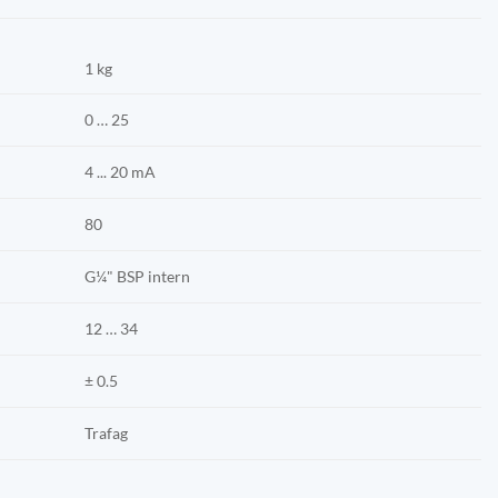
1 kg
0 … 25
4 ... 20 mA
80
G¼" BSP intern
12 … 34
± 0.5
Trafag