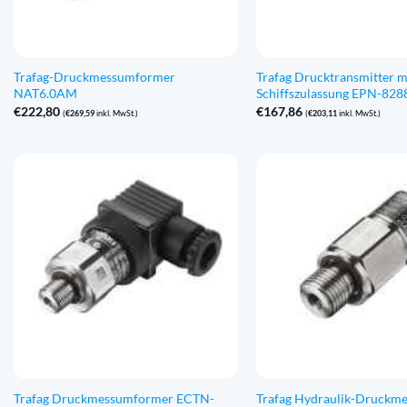
Trafag-Druckmessumformer
Trafag Drucktransmitter m
NAT6.0AM
Schiffszulassung EPN-828
€
222,80
€
167,86
(
€
269,59
inkl. MwSt.)
(
€
203,11
inkl. MwSt.)
Trafag Druckmessumformer ECTN-
Trafag Hydraulik-Druckm