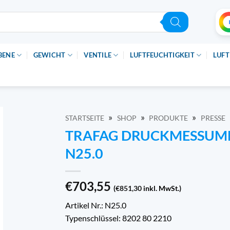
BENE
GEWICHT
VENTILE
LUFTFEUCHTIGKEIT
LUFT
»
»
»
STARTSEITE
SHOP
PRODUKTE
PRESSE
TRAFAG DRUCKMESSUMF
N25.0
€
703,55
(
€
851,30
inkl. MwSt.)
Artikel Nr.: N25.0
Typenschlüssel: 8202 80 2210