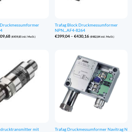
k Druckmessumformer
Trafag Block Druckmessumformer
64
NPN...AF4-8264
Preisspanne:
Preisspanne:
09,68
€
399,04
–
€
430,16
(
€
459,85
inkl. MwSt.)
(
€
482,84
inkl. MwSt.)
€380,04
€399,04
bis
bis
€409,68
€430,16
drucktransmitter mit
Trafag Druckmessumformer Navitrag N