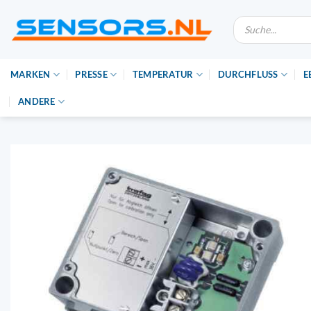
Zum
Suche
Inhalt
nach
Produkten
springen
MARKEN
PRESSE
TEMPERATUR
DURCHFLUSS
E
ANDERE