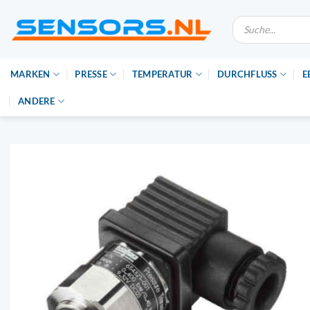
Zum
Suche
Inhalt
nach
Produkten
springen
MARKEN
PRESSE
TEMPERATUR
DURCHFLUSS
E
ANDERE