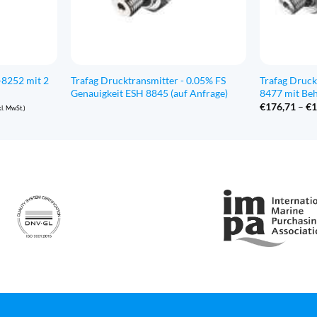
-8252 mit 2
Trafag Drucktransmitter - 0.05% FS
Trafag Dru
Genauigkeit ESH 8845 (auf Anfrage)
8477 mit Beh
anne:
€
176,71
–
€
1
l. MwSt.)