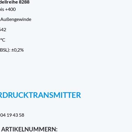
dellreihe 8288
bis +400
P-Außengewinde
542
 °C
(BSL): ±0,2%
ORDRUCKTRANSMITTER
 04 19 43 58
 ARTIKELNUMMERN: