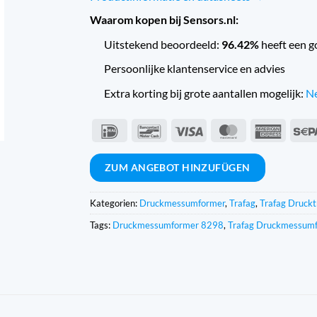
Waarom kopen bij Sensors.nl:
Uitstekend beoordeeld:
96.42%
heeft een g
Persoonlijke klantenservice en advies
Extra korting bij grote aantallen mogelijk:
Ne
IDeal
Bancontact
Visum
MasterCard
Americ
Expres
ZUM ANGEBOT HINZUFÜGEN
Kategorien:
Druckmessumformer
,
Trafag
,
Trafag Druckt
Tags:
Druckmessumformer 8298
,
Trafag Druckmessum