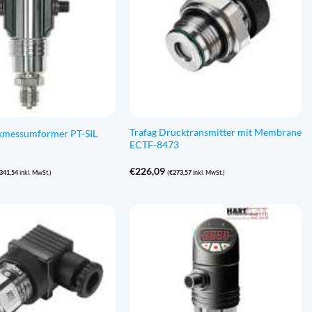
Trafag Drucktransmitter mit Membrane
kmessumformer PT-SIL
ECTF-8473
€
226,09
.341,54
inkl. MwSt.)
(
€
273,57
inkl. MwSt.)