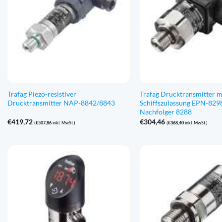
Trafag Piezo-resistiver
Trafag Drucktransmitter m
Drucktransmitter NAP-8842/8843
Schiffszulassung EPN-8298
Nachfolger 8288
€
419,72
€
304,46
(
€
507,86
inkl. MwSt.)
(
€
368,40
inkl. MwSt.)