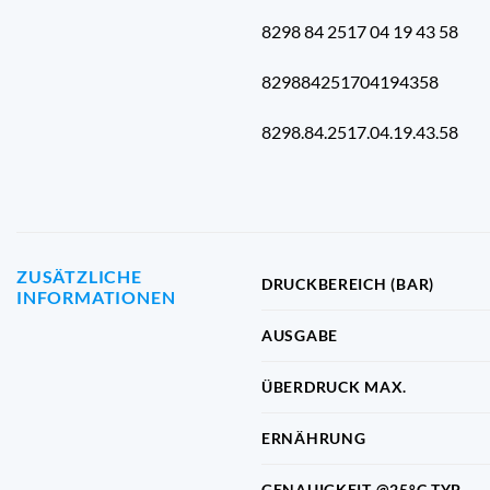
8298 84 2517 04 19 43 58
829884251704194358
8298.84.2517.04.19.43.58
ZUSÄTZLICHE
DRUCKBEREICH (BAR)
INFORMATIONEN
AUSGABE
ÜBERDRUCK MAX.
ERNÄHRUNG
GENAUIGKEIT @25°C TYP.