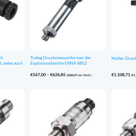
it
Trafag Druckmessumformer der
Müller Druc
, siehe auch
Explosionsfamilie EXNA 8852
Preisspanne:
€
567,00
–
€
626,85
€
1.108,71
(
€
686,07
inkl. MwSt.)
(
€
1
€567,00
bis
€626,85