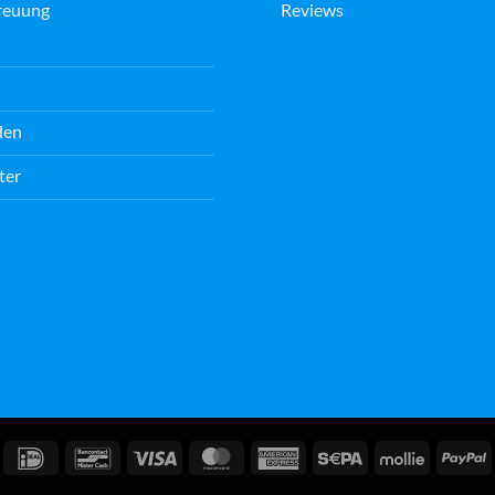
reuung
Reviews
den
ter
IDeal
Bancontact
Visum
MasterCard
American
Sepa
Mollie
P
Express