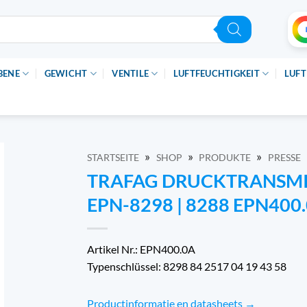
BENE
GEWICHT
VENTILE
LUFTFEUCHTIGKEIT
LUFT
»
»
»
STARTSEITE
SHOP
PRODUKTE
PRESSE
TRAFAG DRUCKTRANSMI
EPN-8298 | 8288 EPN400
Artikel Nr.: EPN400.0A
Typenschlüssel: 8298 84 2517 04 19 43 58
Productinformatie en datasheets →