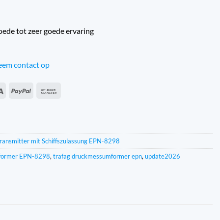
oede tot zeer goede ervaring
em contact op
an
Sepa
PayPal
Banküberweisung
s
ransmitter mit Schiffszulassung EPN-8298
former EPN-8298
,
trafag druckmessumformer epn
,
update2026