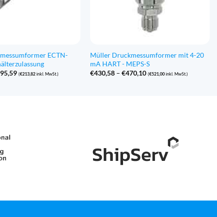
ckmessumformer ECTN-
Müller Druckmessumformer mit 4-20
älterzulassung
mA HART - MEPS-S
Preisspanne:
Preisspanne:
95,59
€
430,58
–
€
470,10
(
€
213,82
inkl. MwSt.)
(
€
521,00
inkl. MwSt.)
€176,71
€430,58
bis
bis
€195,59
€470,10