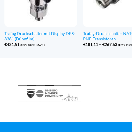
Trafag Druckschalter mit Display DPS-
Trafag-Druckschalter NAT
8381 (Dünnfilm)
PNP-Transistoren
Preissp
€
431,51
€
181,11
–
€
267,63
(
€
522,13
inkl. MwSt.)
(
€
219,14
ink
€181,11
bis
€267,63