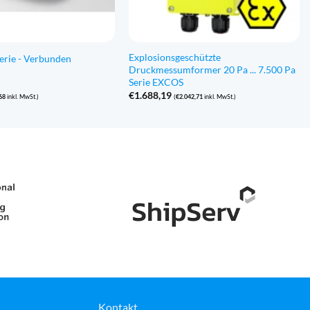
Explosionsgeschützte
Serie - Verbunden
Druckmessumformer 20 Pa ... 7.500 Pa
Serie EXCOS
€
1.688,19
68
inkl. MwSt.)
(
€
2.042,71
inkl. MwSt.)
Kontakt