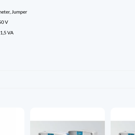
eter, Jumper
 50 V
1,5 VA