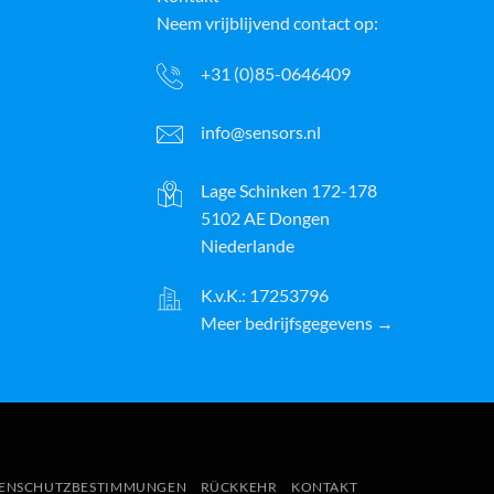
Neem vrijblijvend contact op:
+31 (0)85-0646409
info@sensors.nl
Lage Schinken 172-178
5102 AE Dongen
Niederlande
K.v.K.: 17253796
Meer bedrijfsgegevens →
ayPal
ENSCHUTZBESTIMMUNGEN
RÜCKKEHR
KONTAKT