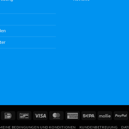
den
ter
IDeal
Bancontact
Visum
MasterCard
American
Sepa
Mollie
P
Express
MEINE BEDINGUNGEN UND KONDITIONEN
KUNDENBETREUUNG
DAT