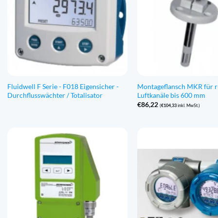
Fluidwell F Serie - F018 Eigensicher -
Montageflansch MKR für 
Durchflusswächter / Totalisator
Luftkanäle bis 600 mm
€
86,22
(
€
104,33
inkl. MwSt.)