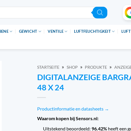
BENE
GEWICHT
VENTILE
LUFTFEUCHTIGKEIT
LUFT
»
»
»
STARTSEITE
SHOP
PRODUKTE
ANZEIG
DIGITALANZEIGE BARGR
48 X 24
Productinformatie en datasheets →
Waarom kopen bij Sensors.nl:
Uitstekend beoordeeld:
96.42%
heeft een g