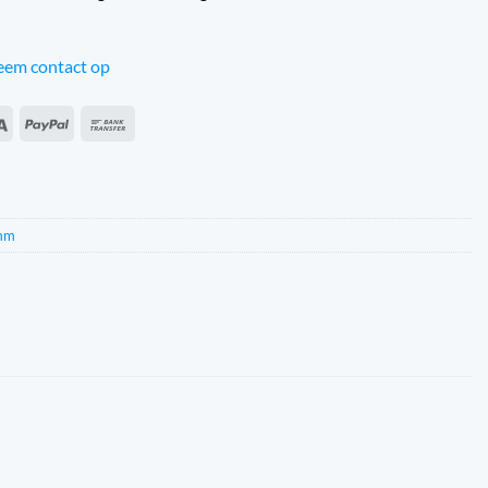
em contact op
an
Sepa
PayPal
Banküberweisung
s
amm