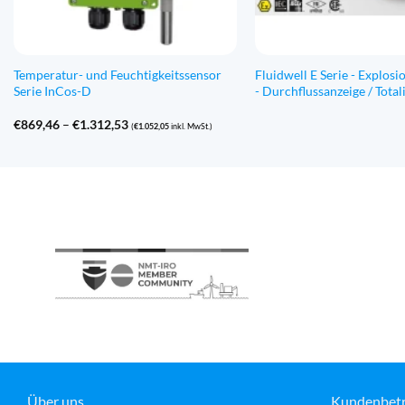
Temperatur- und Feuchtigkeitssensor
Fluidwell E Serie - Explosi
Serie InCos-D
- Durchflussanzeige / Total
Preisspanne:
€
869,46
–
€
1.312,53
(
€
1.052,05
inkl. MwSt.)
€869,46
bis
€1.312,53
Über uns
Kundenbet