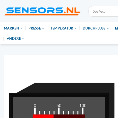
Zum
Suche
Inhalt
nach
Produkten
springen
MARKEN
PRESSE
TEMPERATUR
DURCHFLUSS
E
ANDERE