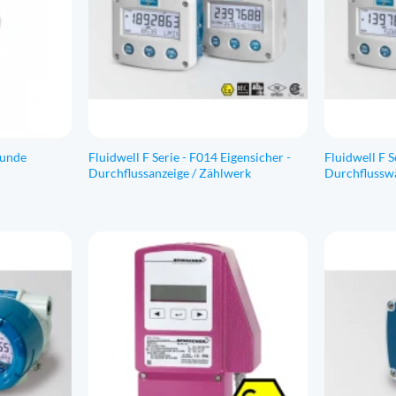
runde
Fluidwell F Serie - F014 Eigensicher -
Fluidwell F S
Durchflussanzeige / Zählwerk
Durchflusswä