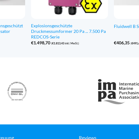
onsgeschützt
Explosionsgeschützte
Fluidwell B 
isator
Druckmessumformer 20 Pa ... 7.500 Pa
REDCOS-Serie
€
1.498,70
€
406,35
(
€
1.813,43
inkl. MwSt.)
(
€
491,
reuung
Reviews