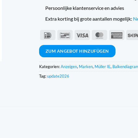
Persoonlijke klantenservice en advies
Extra korting bij grote aantallen mogelijk:
Ne
IDeal
Bancontact
Visum
MasterCard
Americ
Expres
ZUM ANGEBOT HINZUFÜGEN
Kategorien:
Anzeigen
,
Marken
,
Müller IE
,
Balkendiagr
Tag:
update2026