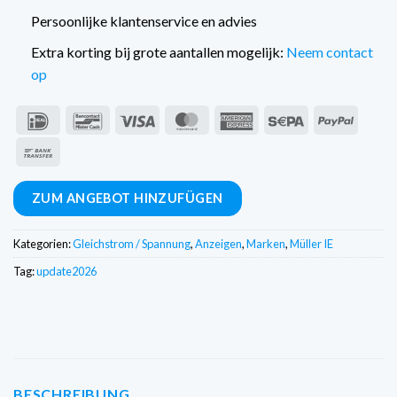
Persoonlijke klantenservice en advies
Extra korting bij grote aantallen mogelijk:
Neem contact
op
IDeal
Bancontact
Visum
MasterCard
American
Sepa
PayPal
Express
Banküberweisung
ZUM ANGEBOT HINZUFÜGEN
Kategorien:
Gleichstrom / Spannung
,
Anzeigen
,
Marken
,
Müller IE
Tag:
update2026
BESCHREIBUNG