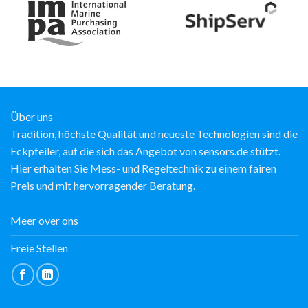
Über uns
Tradition, höchste Qualität und neueste Technologien sind die
Eckpfeiler, auf die sich das Angebot von sensors.de stützt.
Hier erhalten Sie Mess- und Regeltechnik zu einem fairen
Preis und mit hervorragender Beratung.
Meer over ons
Freie Stellen