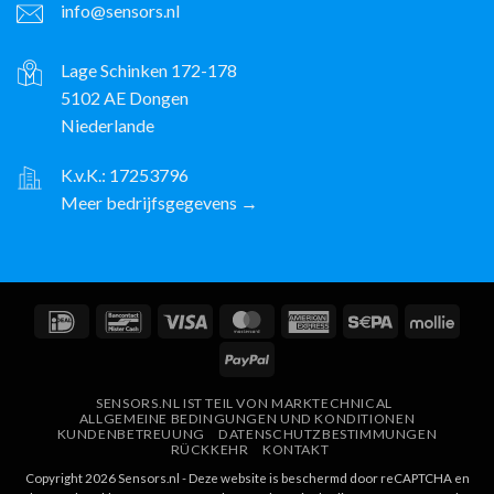
info@sensors.nl
Lage Schinken 172-178
5102 AE Dongen
Niederlande
K.v.K.: 17253796
Meer bedrijfsgegevens →
IDeal
Bancontact
Visum
MasterCard
American
Sepa
Molli
Express
PayPal
SENSORS.NL IST TEIL VON MARKTECHNICAL
ALLGEMEINE BEDINGUNGEN UND KONDITIONEN
KUNDENBETREUUNG
DATENSCHUTZBESTIMMUNGEN
RÜCKKEHR
KONTAKT
Copyright 2026 Sensors.nl - Deze website is beschermd door reCAPTCHA en