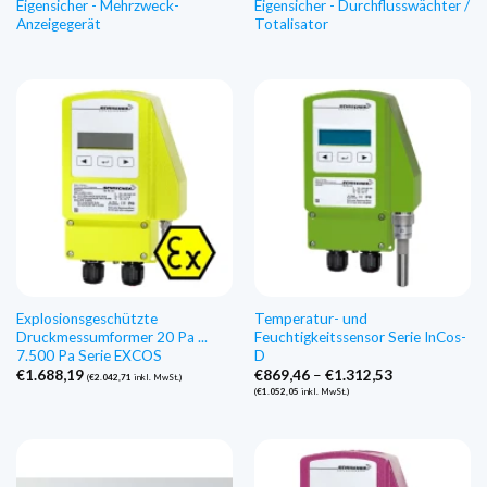
Eigensicher - Mehrzweck-
Eigensicher - Durchflusswächter /
Anzeigegerät
Totalisator
Explosionsgeschützte
Temperatur- und
Druckmessumformer 20 Pa ...
Feuchtigkeitssensor Serie InCos-
7.500 Pa Serie EXCOS
D
Preisspanne:
€
1.688,19
€
869,46
–
€
1.312,53
(
€
2.042,71
inkl. MwSt.)
€869,46
(
€
1.052,05
inkl. MwSt.)
bis
€1.312,53