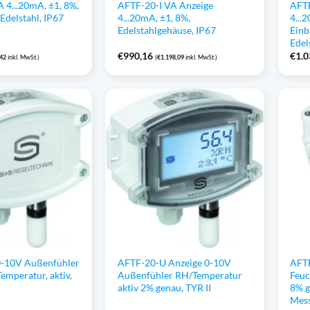
 4...20mA, ±1, 8%,
AFTF-20-I VA Anzeige
AFTF
Edelstahl, IP67
4...20mA, ±1, 8%,
4...
Edelstahlgehäuse, IP67
Einb
Edel
€
990,16
€
1.0
,42
inkl. MwSt.)
(
€
1.198,09
inkl. MwSt.)
-10V Außenfühler
AFTF-20-U Anzeige 0-10V
AFTF
Temperatur, aktiv,
Außenfühler RH/Temperatur
Feuc
aktiv 2% genau, TYR II
8% g
Mess