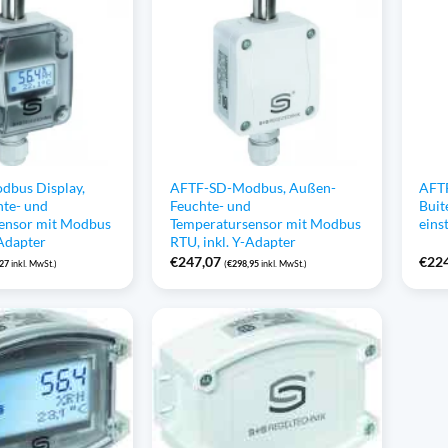
bus Display,
AFTF-SD-Modbus, Außen-
AFTF
te- und
Feuchte- und
Buit
ensor mit Modbus
Temperatursensor mit Modbus
eins
-Adapter
RTU, inkl. Y-Adapter
€
247,07
€
22
,27
inkl. MwSt.)
(
€
298,95
inkl. MwSt.)