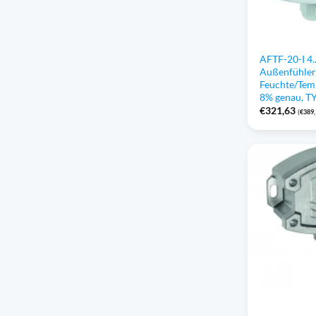
AFTF-20-I 4
Außenfühle
Feuchte/Temp
8% genau, TY
€
321,63
(
€
389