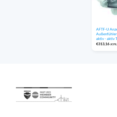
AFTF-U Anze
Außenfühler
aktiv - aktiv 
€
313,16
(
€
378