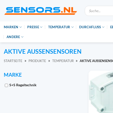
Zum
Suche
Inhalt
nach
Produkten
springen
MARKEN
PRESSE
TEMPERATUR
DURCHFLUSS
E
ANDERE
AKTIVE AUSSENSENSOREN
»
»
»
STARTSEITE
PRODUKTE
TEMPERATUR
AKTIVE AUSSENSENS
MARKE
S+S Regeltechnik