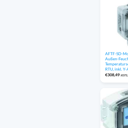
AFTF-SD-Mod
Außen-Feuch
Temperaturs
RTU, inkl. Y
€
308,49
(
€
373