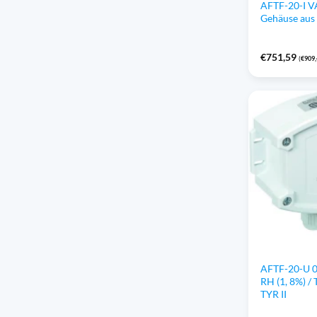
AFTF-20-I VA
Gehäuse aus 
€
751,59
(
€
909
AFTF-20-U 0
RH (1, 8%) / 
TYR II