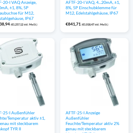
-20-I VAQ Anzeige,
AFTF-20-I VAQ, 4...20mA, ±1,
20mA, ±1, 8%, 5P
8%, 5P Einschubklemme für
aubuchse für M12,
M12, Edelstahlgehäuse, IP67
stahlgehäuse, IP67
38,94
€
841,71
(
€
1.257,12
inkl. MwSt.)
(
€
1.018,47
inkl. MwSt.)
-25-I Außenfühler
AFTF-25-I Anzeige
hte/Temperatur aktiv ±1,
Außenfühler
enau mit steckbarem
Feuchte/Temperatur aktiv 2%
kopf TYR II
genau mit steckbarem