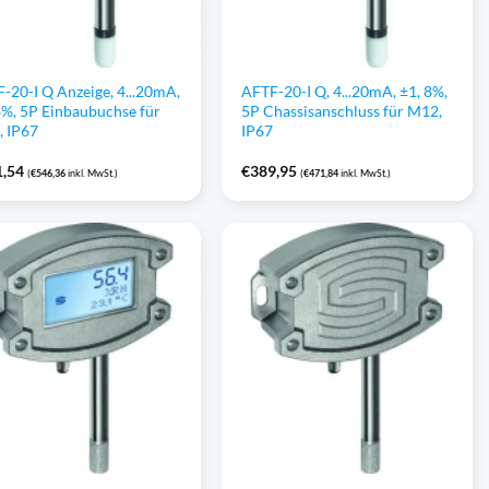
-20-I Q Anzeige, 4...20mA,
AFTF-20-I Q, 4...20mA, ±1, 8%,
8%, 5P Einbaubuchse für
5P Chassisanschluss für M12,
 IP67
IP67
1,54
€
389,95
(
€
546,36
inkl. MwSt.)
(
€
471,84
inkl. MwSt.)