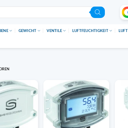
BENE
GEWICHT
VENTILE
LUFTFEUCHTIGKEIT
LUFT
OREN