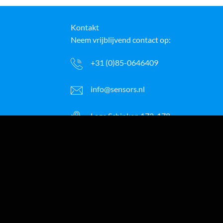
Kontakt
Neem vrijblijvend contact op:
+31 (0)85-0646409
info@sensors.nl
Lage Schinken 172-178
5102 AE Dongen
Niederlande
K.v.K.: 17253796
Meer bedrijfsgegevens →