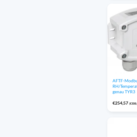
AFTF-Modbu
RH/Temperat
genau TYR3
€
254,57
(
€
308