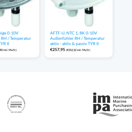
ige 0-10V
AFTF-U, NTC 1, 8K 0-10V
 RH / Temperatur
Außenfühler RH / Temperatur
TYR II
aktiv - aktiv & passiv TYR II
€
257,95
,92
inkl. MwSt.)
(
€
312,12
inkl. MwSt.)