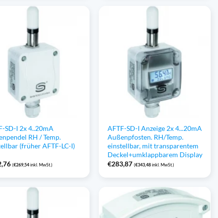
-SD-I 2x 4..20mA
AFTF-SD-I Anzeige 2x 4...20mA
npendel RH / Temp.
Außenpfosten. RH/Temp.
tellbar (früher AFTF-LC-I)
einstellbar, mit transparentem
Deckel+umklappbarem Display
2,76
€
283,87
(
€
269,54
inkl. MwSt.)
(
€
343,48
inkl. MwSt.)