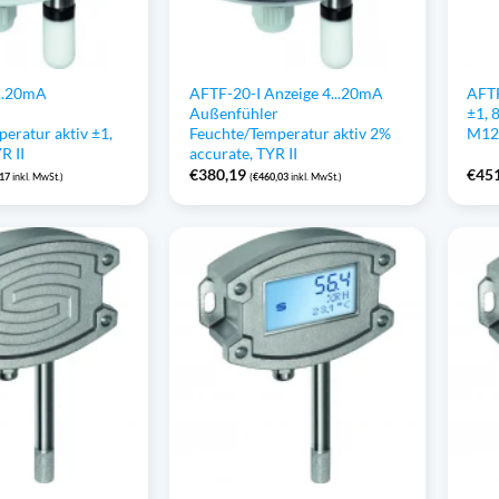
...20mA
AFTF-20-I Anzeige 4...20mA
AFTF
r
Außenfühler
±1, 
eratur aktiv ±1,
Feuchte/Temperatur aktiv 2%
M12,
R II
accurate, TYR II
€
380,19
€
45
,17
inkl. MwSt.)
(
€
460,03
inkl. MwSt.)