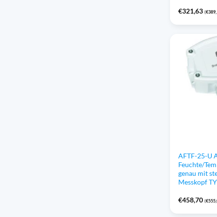
€
321,63
(
€
389
AFTF-25-U 
Feuchte/Tem
genau mit s
Messkopf TY
€
458,70
(
€
555