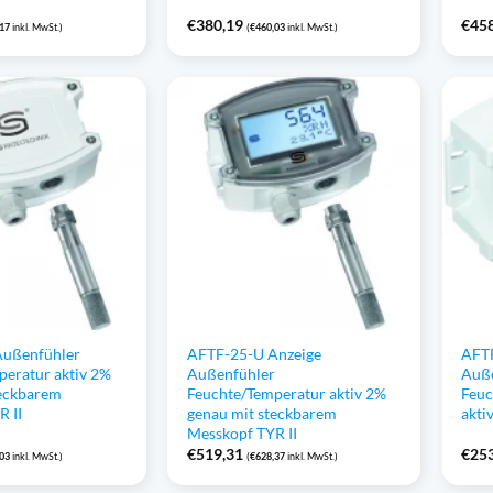
€
380,19
€
45
,17
inkl. MwSt.)
(
€
460,03
inkl. MwSt.)
Außenfühler
AFTF-25-U Anzeige
AFTF
peratur aktiv 2%
Außenfühler
Auß
teckbarem
Feuchte/Temperatur aktiv 2%
Feuc
R II
genau mit steckbarem
akti
Messkopf TYR II
€
519,31
€
25
,03
inkl. MwSt.)
(
€
628,37
inkl. MwSt.)