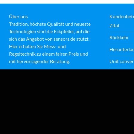
Über uns
Kundenbet
Tradition, höchste Qualität und neueste
Zitat
Technologien sind die Eckpfeiler, auf die
Rückkehr
sich das Angebot von sensors.de stützt.
Hier erhalten Sie Mess- und
Herunterla
Regeltechnik zu einem fairen Preis und
Unit conver
mit hervorragender Beratung.
Newsletter
Meer over ons
Freie Stellen