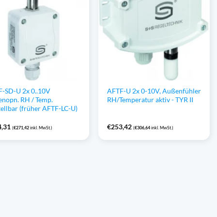
-SD-U 2x 0..10V
AFTF-U 2x 0-10V, Außenfühler
enopn. RH / Temp.
RH/Temperatur aktiv - TYR II
tellbar (früher AFTF-LC-U)
4,31
€
253,42
(
€
271,42
inkl. MwSt.)
(
€
306,64
inkl. MwSt.)