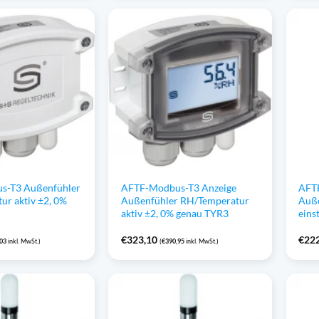
s-T3 Außenfühler
AFTF-Modbus-T3 Anzeige
AFTF
ur aktiv ±2, 0%
Außenfühler RH/Temperatur
Auße
aktiv ±2, 0% genau TYR3
eins
€
323,10
€
22
,03
inkl. MwSt.)
(
€
390,95
inkl. MwSt.)