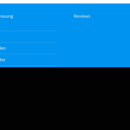
reuung
Reviews
den
ter