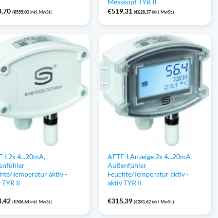
Messkopf TYR II
8,70
€
519,31
(
€
555,03
inkl. MwSt.)
(
€
628,37
inkl. MwSt.)
-I 2x 4...20mA,
AFTF-I Anzeige 2x 4...20mA
enfühler
Außenfühler
hte/Temperatur aktiv -
Feuchte/Temperatur aktiv -
v TYR II
aktiv TYR II
3,42
€
315,39
(
€
306,64
inkl. MwSt.)
(
€
381,62
inkl. MwSt.)