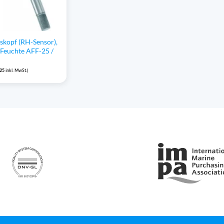
kopf (RH-Sensor),
r Feuchte AFF-25 /
,25
inkl. MwSt.)