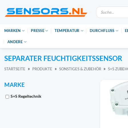
Zum
Suche
Inhalt
nach
Produkten
springen
MARKEN
PRESSE
TEMPERATUR
DURCHFLUSS
E
ANDERE
SEPARATER FEUCHTIGKEITSSENSOR
»
»
»
STARTSEITE
PRODUKTE
SONSTIGES & ZUBEHÖR
S+S ZUBE
MARKE
S+S Regeltechnik