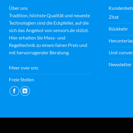
Über uns
Kundenbet
Tradition, höchste Qualität und neueste
Zitat
Technologien sind die Eckpfeiler, auf die
M E
Rückkehr
15 July 2026
sich das Angebot von sensors.de stützt.
Hier erhalten Sie Mess- und
Herunterla
Regeltechnik zu einem fairen Preis und
Fantastic customer service by
Unit conver
mit hervorragender Beratung.
Andrej. Not only kind and
helpful but going the extra
Newsletter
mile in order to help. Thank you
Meer over ons
from Magdalena
Read more
Freie Stellen