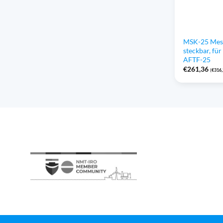
MSK-25 Mess
steckbar, fü
AFTF-25
€
261,36
(
€
316