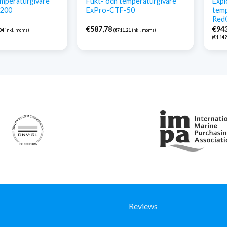
emperaturgivare
Fukt- och temperaturgivare
Expl
-200
ExPro-CTF-50
temp
Red
€
587,78
€
94
04
inkl. moms)
(
€
711,21
inkl. moms)
(
€
1.142
Reviews