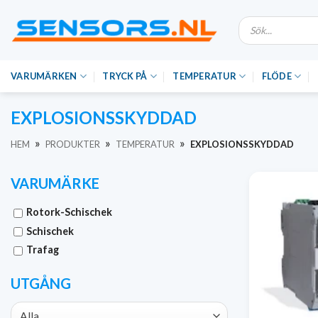
Hoppa
Produktsökning
till
innehåll
VARUMÄRKEN
TRYCK PÅ
TEMPERATUR
FLÖDE
EXPLOSIONSSKYDDAD
»
»
»
HEM
PRODUKTER
TEMPERATUR
EXPLOSIONSSKYDDAD
VARUMÄRKE
Rotork-Schischek
Schischek
Trafag
UTGÅNG
Alla