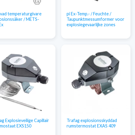
vad temperaturgivare
pi Ex-Temp.- / Feuchte /
osionssäker / METS-
Taupunktmessumformer voor
Ex
explosiegevaarlijke zones
ag Explosieveilige Capillair
Trafag explosionsskyddad
rmostaat EXS150
rumstermostat EXAS 409