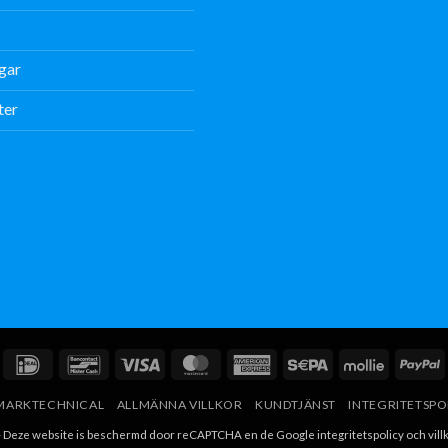
gar
ter
IDeal
Bancontact
Visum
MasterCard
American
Sepa
Mollie
P
Express
V MARKTECHNICAL
ALLMÄNNA VILLKOR
KUNDTJÄNST
INTEGRITETSPO
 - Deze website is beschermd door reCAPTCHA en de Google
integritetspolicy
och
vill