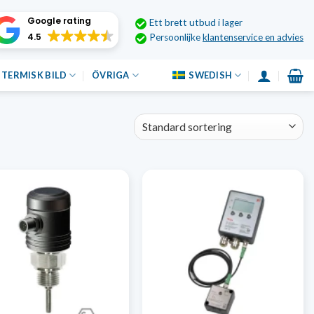
Google rating
Ett brett utbud i lager
4.5
Persoonlijke
klantenservice en advies
TERMISK BILD
ÖVRIGA
SWEDISH