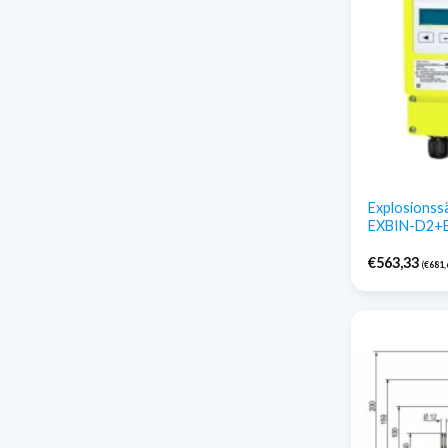
Explosionss
EXBIN-D2+
€
563,33
(
€
681,