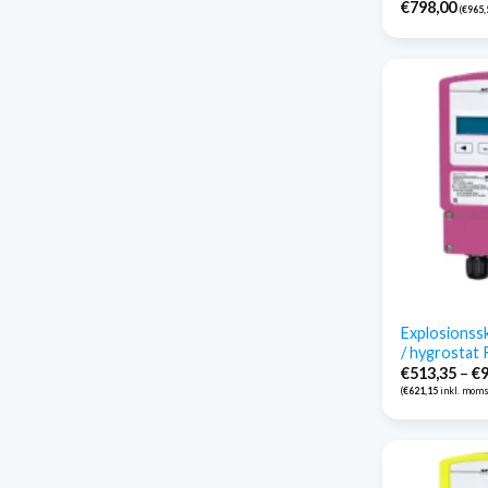
€
798,00
(
€
965,
Explosionss
/ hygrostat
€
513,35
–
€
(
€
621,15
inkl. moms