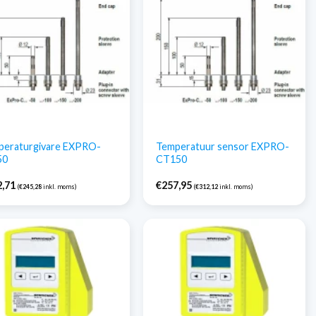
peraturgivare EXPRO-
Temperatuur sensor EXPRO-
50
CT150
2,71
€
257,95
(
€
245,28
inkl. moms)
(
€
312,12
inkl. moms)