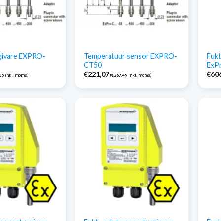
givare EXPRO-
Temperatuur sensor EXPRO-
Fukt
CT50
ExP
€
221,07
€
60
35
inkl. moms)
(
€
267,49
inkl. moms)