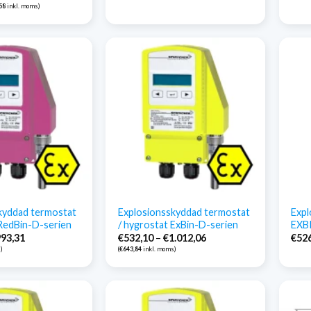
58
inkl. moms)
kyddad termostat
Explosionsskyddad termostat
Expl
 RedBin-D-serien
/ hygrostat ExBin-D-serien
EXB
Prisintervall:
Prisintervall:
993,31
€
532,10
–
€
1.012,06
€
52
€513,35
€532,10
)
(
€
643,84
inkl. moms)
till
till
€993,31
€1.012,06