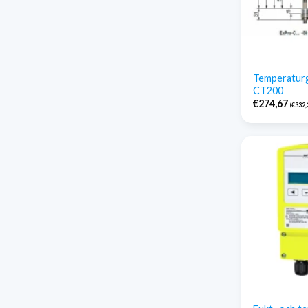
Temperatur
CT200
€
274,67
(
€
332,