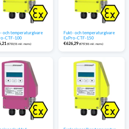
- och temperaturgivare
Fukt- och temperaturgivare
ro-CTF-100
ExPro-CTF-150
6,21
€
626,29
(
€
733,51
inkl. moms)
(
€
757,81
inkl. moms)