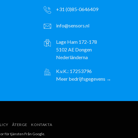
+31 (0)85-0646409
info@sensors.nl
Lage Ham 172-178
5102 AE Dongen
Nederländerna
K.v.K.: 17253796
Meer bedrijfsgegevens →
ayPal
LICY
ÅTERGE
KONTAKTA
kor för tjänsten
Från Google.