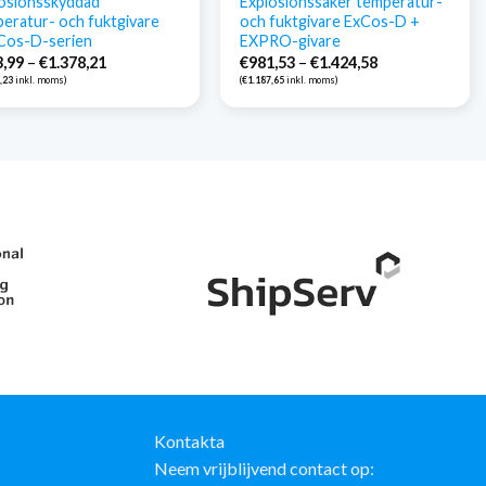
osionsskyddad
Explosionssäker temperatur-
eratur- och fuktgivare
och fuktgivare ExCos-D +
Cos-D-serien
EXPRO-givare
Prisintervall:
Prisintervall:
3,99
–
€
1.378,21
€
981,53
–
€
1.424,58
€943,99
€981,53
,23
inkl. moms)
(
€
1.187,65
inkl. moms)
till
till
€1.378,21
€1.424,58
Kontakta
Neem vrijblijvend contact op: