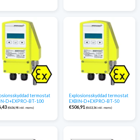
osionsskyddad termostat
Explosionsskyddad termostat
IN-D+EXPRO-BT-100
EXBIN-D+EXPRO-BT-50
6,43
€
506,91
(
€
636,98
inkl. moms)
(
€
613,36
inkl. moms)