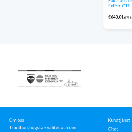
Fukt- och t
ExPro-CTF
€
643,01
(
€
778,
Om oss
Kundtjänst
Tradition, högsta kvalitet och den
Citat