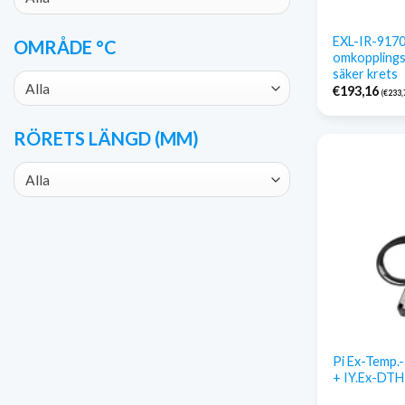
EXL-IR-917
OMRÅDE °C
omkopplings
säker krets
Alla
€
193,16
(
€
233,
RÖRETS LÄNGD (MM)
Alla
Pi Ex-Temp.-
+ IY.Ex-DTH