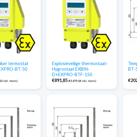
äker termostat
Explosieveilige thermostaat-
Tem
EXPRO-BT-50
Hygrostaat EXBIN-
BT-
D+EXPRO-BTF-150
€
891,85
€
20
63
inkl. moms)
(
€
1.079,14
inkl. moms)