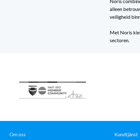
Noris combinee
alleen betrou
veiligheid bin
Met Noris kies
sectoren.
Om oss
Kundtjänst