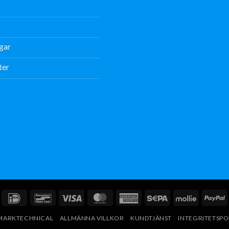
gar
ter
IDeal
Bancontact
Visum
MasterCard
American
Sepa
Mollie
P
Express
V MARKTECHNICAL
ALLMÄNNA VILLKOR
KUNDTJÄNST
INTEGRITETSPO