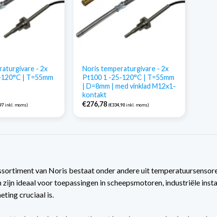
aturgivare - 2x
Noris temperaturgivare - 2x
5-120°C | T=55mm
Pt100 1 -25-120°C | T=55mm
| D=8mm | med vinklad M12x1-
kontakt
€
276,78
97
inkl. moms)
(
€
334,90
inkl. moms)
sortiment van Noris bestaat onder andere uit temperatuursensoren 
 zijn ideaal voor toepassingen in scheepsmotoren, industriële ins
ting cruciaal is.