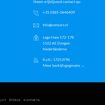
Neem vrijblijvend contact op:
+31 (0)85-0646409
info@sensors.nl
Lage Ham 172-178
5102 AE Dongen
Nederländerna
K.v.K.: 17253796
Meer bedrijfsgegevens →
ayPal
LICY
ÅTERGE
KONTAKTA