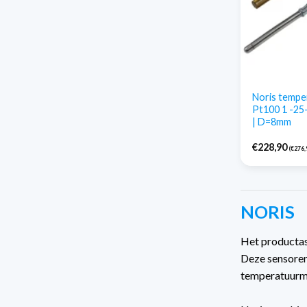
Noris temper
Pt100 1 -2
| D=8mm
€
228,90
(
€
276,
NORIS
Het productas
Deze sensoren
temperatuurme