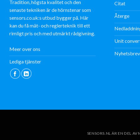
Tradition, högsta kvalitet och den
Citat
senaste tekniken är de hörnstenar som
Återge
sensors.co.uk:s utbud bygger på. Här
kan du få mät- och reglerteknik till ett
Nedladdnin
rimligt pris och med utmärkt rådgivning.
Unit conver
Meer over ons
Nyhetsbrev
Lediga tjänster
SENSORS.NL ÄR EN DEL A