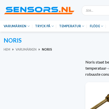
Hoppa
Produktsökning
till
innehåll
VARUMÄRKEN
TRYCK PÅ
TEMPERATUR
FLÖDE
NORIS
»
»
HEM
VARUMÄRKEN
NORIS
Noris staat b
temperatuur- 
robuuste cons