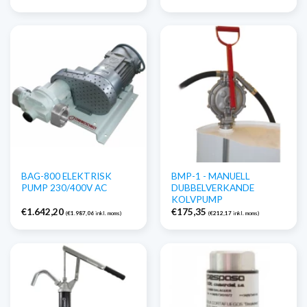
BAG-800 ELEKTRISK
BMP-1 - MANUELL
PUMP 230/400V AC
DUBBELVERKANDE
KOLVPUMP
€
1.642,20
€
175,35
(
€
1.987,06
inkl. moms)
(
€
212,17
inkl. moms)