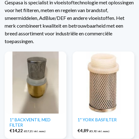
Gespasa is specialist in vloeistoftechnologie met oplossingen
voor het filteren, meten en regelen van brandstof,
smeermiddelen, AdBlue/DEF en andere vloeistoffen. Het
merk combineert kwaliteit en betrouwbaarheid met een
breed assortiment voor industriële en commerciële
toepassingen.
1″ BACKVENTIL MED
1″ YORK BASFILTER
FILTER
€
14,22
€
4,89
(
€
17,21
inkl. moms)
(
€
5,92
inkl. moms)