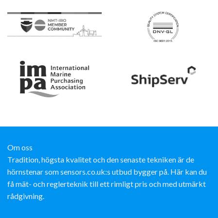
Om oss
Tradition, högsta kvalitet och den senaste tekniken är de
hörnstenar som sensors.co.uk:s utbud bygger på. Här kan du
få mät- och reglerteknik till ett rimligt pris och med utmärkt
rådgivning.