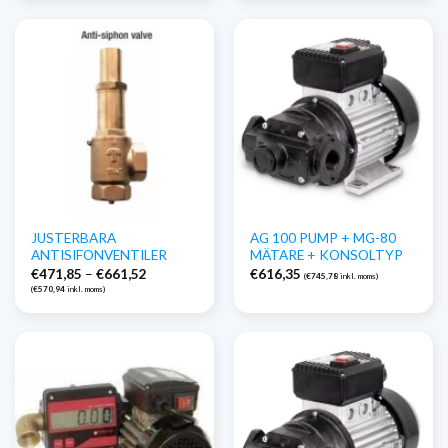
JUSTERBARA
AG 100 PUMP + MG-80
ANTISIFONVENTILER
MÄTARE + KONSOLTYP
Prisintervall:
€
471,85
–
€
661,52
€
616,35
(
€
745,78
inkl. moms)
€471,85
(
€
570,94
inkl. moms)
till
€661,52