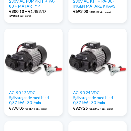
230V AC PUMPKIT + PA-
230V AC KIT + PA-80 -
80 + MÄTARTYP
INGEN MÄTARE KRÄVS
Prisintervall:
€
800,10
–
€
1.483,47
€
693,00
(
€
838,53
inkl. moms)
€800,10
(
€
968,12
inkl. moms)
till
€1.483,47
AG-90 12 VDC
AG-90 24 VDC
Självsugande med blad -
Självsugande med blad -
0,37 kW - 80 l/min
0,37 kW - 80 l/min
€
778,05
€
929,25
(
€
941,44
inkl. moms)
(
€
1.124,39
inkl. moms)