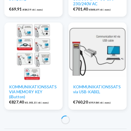
230/240V AC
€
69,91
€
701,40
(
€
84,59
inkl. moms)
(
€
848,69
inkl. moms)
KOMMUNIKATIONSSATS
KOMMUNIKATIONSSATS
VIA MEMORY KEY
via USB-KABEL
(iButton)
€
827,40
€
760,20
(
€
1.001,15
inkl. moms)
(
€
919,84
inkl. moms)