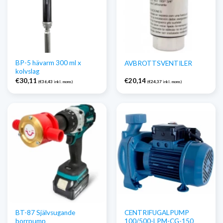
BP-5 hävarm 300 ml x
AVBROTTSVENTILER
kolvslag
€
30,11
€
20,14
(
€
36,43
inkl. moms)
(
€
24,37
inkl. moms)
BT-87 Självsugande
CENTRIFUGALPUMP
borrpump
100/500-LPM-CG-150