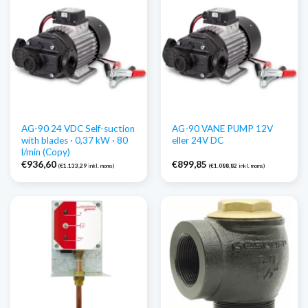
AG-90 24 VDC Self-suction
AG-90 VANE PUMP 12V
with blades · 0,37 kW · 80
eller 24V DC
l/min (Copy)
€
936,60
€
899,85
(
€
1.133,29
inkl. moms)
(
€
1.088,82
inkl. moms)