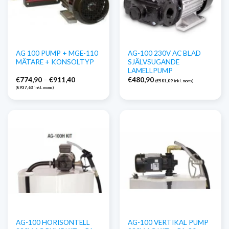
AG 100 PUMP + MGE-110
AG-100 230V AC BLAD
MÄTARE + KONSOLTYP
SJÄLVSUGANDE
LAMELLPUMP
Prisintervall:
€
774,90
–
€
911,40
€
480,90
(
€
581,89
inkl. moms)
€774,90
(
€
937,63
inkl. moms)
till
€911,40
AG-100 HORISONTELL
AG-100 VERTIKAL PUMP