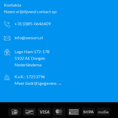
Kontakta
Neem vrijblijvend contact op:
+31 (0)85-0646409
info@sensors.nl
Lage Ham 172-178
5102 AE Dongen
Nederländerna
K.v.K.: 17253796
Meer bedrijfsgegevens →
IDeal
Bancontact
Visum
MasterCard
American
Sepa
Molli
Express