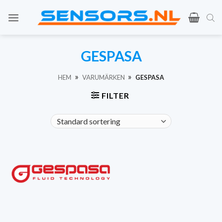
Hoppa
till
innehåll
GESPASA
»
»
HEM
VARUMÄRKEN
GESPASA
FILTER