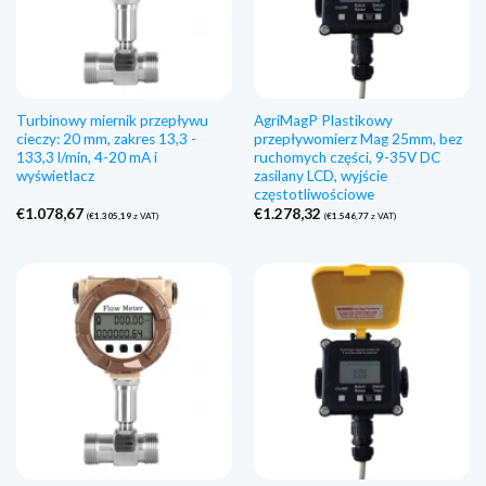
Turbinowy miernik przepływu
AgriMagP Plastikowy
cieczy: 20 mm, zakres 13,3 -
przepływomierz Mag 25mm, bez
133,3 l/min, 4-20 mA i
ruchomych części, 9-35V DC
wyświetlacz
zasilany LCD, wyjście
częstotliwościowe
€
1.078,67
€
1.278,32
(
€
1.305,19
z VAT)
(
€
1.546,77
z VAT)