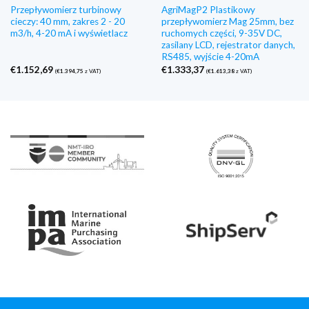
Przepływomierz turbinowy
AgriMagP2 Plastikowy
cieczy: 40 mm, zakres 2 - 20
przepływomierz Mag 25mm, bez
m3/h, 4-20 mA i wyświetlacz
ruchomych części, 9-35V DC,
zasilany LCD, rejestrator danych,
RS485, wyjście 4-20mA
€
1.152,69
€
1.333,37
(
€
1.394,75
z VAT)
(
€
1.613,38
z VAT)