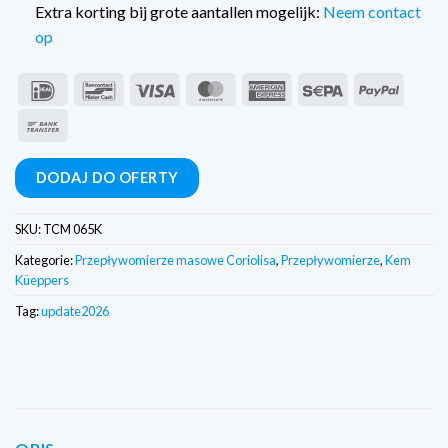
Extra korting bij grote aantallen mogelijk:
Neem contact
op
IDeal
Bancontact
Wiza
MasterCard
American
Sepa
PayPal
Express
Przelew
bankowy
DODAJ DO OFERTY
SKU:
TCM 065K
Kategorie:
Przepływomierze masowe Coriolisa
,
Przepływomierze
,
Kem
Küeppers
Tag:
update2026