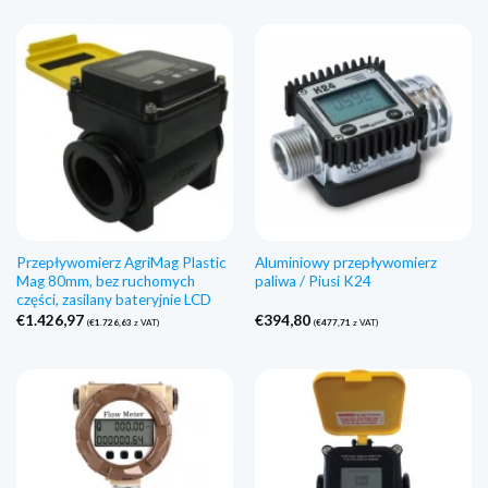
Przepływomierz AgriMag Plastic
Aluminiowy przepływomierz
Mag 80mm, bez ruchomych
paliwa / Piusi K24
części, zasilany bateryjnie LCD
€
1.426,97
€
394,80
(
€
1.726,63
z VAT)
(
€
477,71
z VAT)