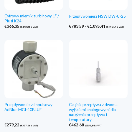
Cyfrowy miernik turbinowy 1″ /
Przepływomierz HSW DW-U-25
Piusi K24
Zakres
€
366,35
€
783,59
-
€
1.095,41
(
€
443,28
z VAT)
(
€
948,14
z VAT)
cen:
€783,59
do
€1.095,41
Przepływomierz impulsowy
Czujnik przepływu z dwoma
AdBlue MGI-40BLUE
wyjściami analogowymi dla
natężenia przepływu i
temperatury
€
279,22
€
462,68
(
€
337,86
z VAT)
(
€
559,84
z VAT)