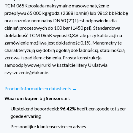
TCM 065K posiada maksymalne masowe natężenie
przepływu 65,000 kg/godz. (2388 lb/min) lub 9812 bbl/dobę
oraz rozmiar nominalny DN50 (2″) i jest odpowiedni dla
ciśnień procesowych do 100 bar (1450 psi). Standardowa
dokładność TCM 065K wynosi 0,3%, ale przy kalibracji na
zamówienie możliwa jest dokładność 0,1%. Manometry te
charakteryzują się dobrą ogólną dokładnością, stabilnością
zerową i spadkiem ciśnienia. Prosta konstrukcja
samoodpływowej rurki w kształcie litery U ułatwia
czyszczenie/płukanie.
Productinformatie en datasheets →
Waarom kopen bij Sensors.nl:
Uitstekend beoordeeld:
96.42%
heeft een goede tot zeer
goede ervaring
Persoonlijke klantenservice en advies