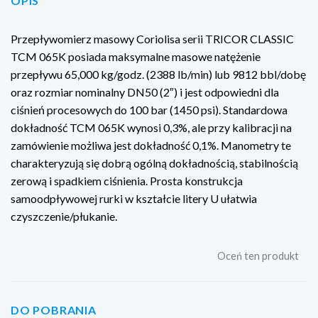
OPIS
Przepływomierz masowy Coriolisa serii TRICOR CLASSIC
TCM 065K posiada maksymalne masowe natężenie
przepływu 65,000 kg/godz. (2388 lb/min) lub 9812 bbl/dobę
oraz rozmiar nominalny DN50 (2″) i jest odpowiedni dla
ciśnień procesowych do 100 bar (1450 psi). Standardowa
dokładność TCM 065K wynosi 0,3%, ale przy kalibracji na
zamówienie możliwa jest dokładność 0,1%. Manometry te
charakteryzują się dobrą ogólną dokładnością, stabilnością
zerową i spadkiem ciśnienia. Prosta konstrukcja
samoodpływowej rurki w kształcie litery U ułatwia
czyszczenie/płukanie.
Oceń ten produkt
DO POBRANIA