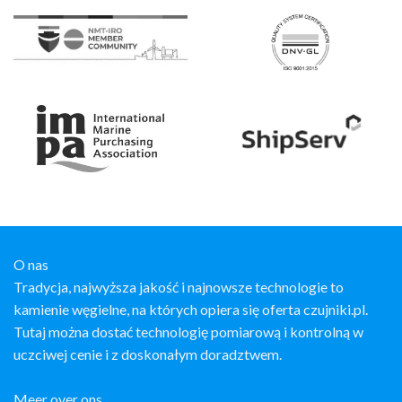
O nas
Tradycja, najwyższa jakość i najnowsze technologie to
kamienie węgielne, na których opiera się oferta czujniki.pl.
Tutaj można dostać technologię pomiarową i kontrolną w
uczciwej cenie i z doskonałym doradztwem.
Meer over ons