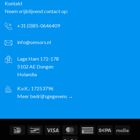
Kontakt
Neem vrijblijvend contact op:
+31 (0)85-0646409
info@sensors.nl
Lage Ham 172-178
5102 AE Dongen
Holandia
K.v.K.: 17253796
Meer bedrijfsgegevens →
IDeal
Bancontact
Wiza
MasterCard
American
Sepa
Molli
Express