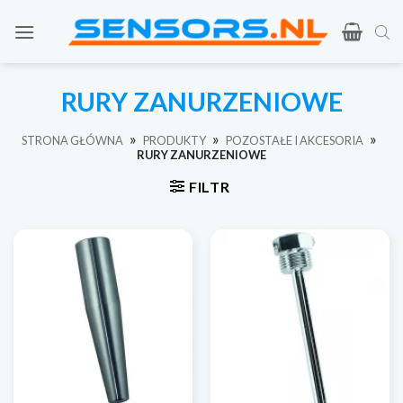
Przejdź
do
treści
RURY ZANURZENIOWE
»
»
»
STRONA GŁÓWNA
PRODUKTY
POZOSTAŁE I AKCESORIA
RURY ZANURZENIOWE
FILTR