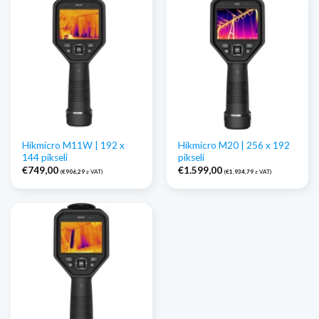
Hikmicro M11W | 192 x
Hikmicro M20 | 256 x 192
144 pikseli
pikseli
€
749,00
€
1.599,00
(
€
906,29
z VAT)
(
€
1.934,79
z VAT)