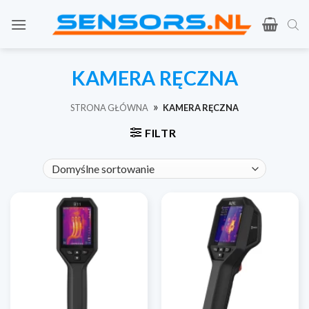
Przejdź
do
treści
KAMERA RĘCZNA
»
STRONA GŁÓWNA
KAMERA RĘCZNA
FILTR