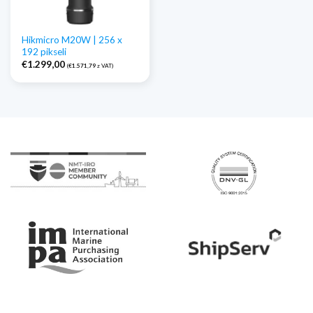
Hikmicro M20W | 256 x
192 pikseli
€
1.299,00
(
€
1.571,79
z VAT)