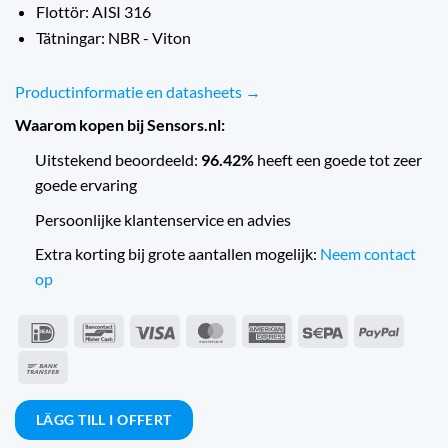
Flottör: AISI 316
Tätningar: NBR - Viton
Productinformatie en datasheets →
Waarom kopen bij Sensors.nl:
Uitstekend beoordeeld:
96.42%
heeft een goede tot zeer
goede ervaring
Persoonlijke klantenservice en advies
Extra korting bij grote aantallen mogelijk:
Neem contact
op
IDeal
Bancontact
Visum
MasterCard
American
Sepa
PayPal
Express
Banköverföring
LÄGG TILL I OFFERT