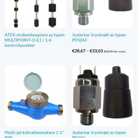
ATEX-nivåomkopplare av typen
Justerbar tryckvakt av typen
MULTIPOINT-O-E1 / 1-6
PFS243
kontrollpunkter
Prisintervall:
€
28,67
–
€
33,03
(
€
34,69
inkl. moms)
€28,67
till
€33,03
Multi-jet kallvattenmätare 1 ¼"
Justerbar tryckvakt av typen
BSP
PF244