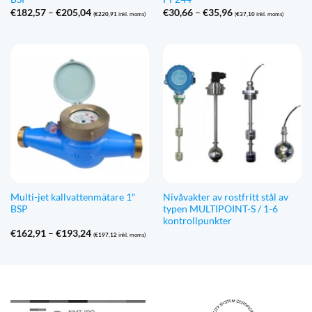
Prisintervall:
Prisintervall:
€
182,57
–
€
205,04
€
30,66
–
€
35,96
(
€
220,91
inkl. moms)
(
€
37,10
inkl. moms)
€182,57
€30,66
till
till
€205,04
€35,96
Multi-jet kallvattenmätare 1″
Nivåvakter av rostfritt stål av
BSP
typen MULTIPOINT-S / 1-6
kontrollpunkter
Prisintervall:
€
162,91
–
€
193,24
(
€
197,12
inkl. moms)
€162,91
till
€193,24