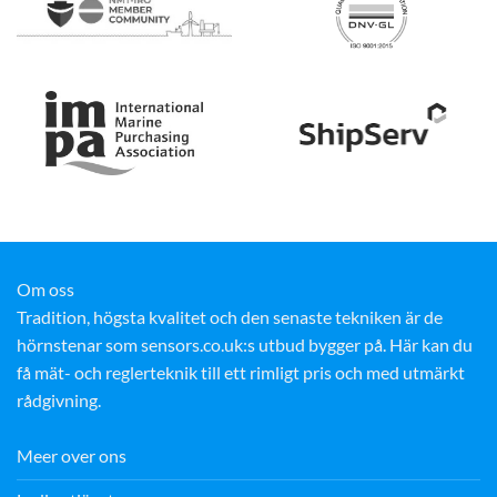
Om oss
Tradition, högsta kvalitet och den senaste tekniken är de
hörnstenar som sensors.co.uk:s utbud bygger på. Här kan du
få mät- och reglerteknik till ett rimligt pris och med utmärkt
rådgivning.
Meer over ons