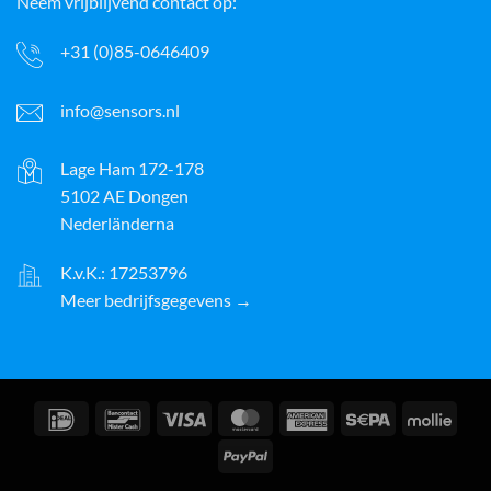
Neem vrijblijvend contact op:
+31 (0)85-0646409
info@sensors.nl
Lage Ham 172-178
5102 AE Dongen
Nederländerna
K.v.K.: 17253796
Meer bedrijfsgegevens →
IDeal
Bancontact
Visum
MasterCard
American
Sepa
Molli
Express
PayPal