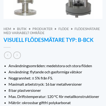
»
»
»
»
HEM
BUTIK
PRODUKTER
FLÖDE
FLÖDESMÄTARE
MED VARIABELT OMRÅDE
VISUELL FLÖDESMÄTARE TYP: B-BCK
Användningsområden: medelstora och stora flöden
Användning: flytande och gasformiga vätskor
Noggrannhet: ± 5% från FS.
Maximalt arbetstryck: 16 bar metallversioner
8 bar plastversioner
Max. Driftstemperatur: 120 °C för metallkonstruktioner
Mätrör: okrossbar giftfri polykarbonat