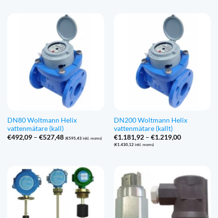
€166,28
€5.724,23
DN80 Woltmann Helix
DN200 Woltmann Helix
vattenmätare (kall)
vattenmätare (kallt)
Prisintervall:
Prisintervall
€
492,09
–
€
527,48
€
1.181,92
–
€
1.219,00
(
€
595,43
inkl. moms)
€492,09
€1.181,92
(
€
1.430,12
inkl. moms)
till
till
€527,48
€1.219,00