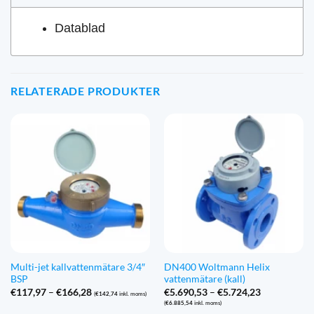
Datablad
RELATERADE PRODUKTER
Multi-jet kallvattenmätare 3/4″
DN400 Woltmann Helix
BSP
vattenmätare (kall)
Prisintervall:
Prisintervall
€
117,97
–
€
166,28
€
5.690,53
–
€
5.724,23
(
€
142,74
inkl. moms)
€117,97
€5.690,53
(
€
6.885,54
inkl. moms)
till
till